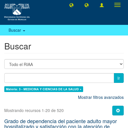
Camb
naveg
Buscar
Buscar
Ir
Materia: 3 - MEDICINA Y CIENCIAS DE LA SALUD ×
Mostrar filtros avanzados
Mostrando recursos 1-20 de 520
Grado de dependencia del paciente adulto mayor
hospitalizado y satisfacción con la atención de