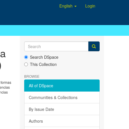
English
Login
 a
Search DSpace
)
This Collection
BROWSE
n formas
All of DSpace
iencias
encias
Communities & Collections
By Issue Date
Authors