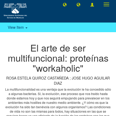
Toggl
navig
View Item
El arte de ser
multifuncional: proteínas
"workaholic"
ROSA ESTELA QUIROZ CASTAÑEDA
;
JOSE HUGO AGUILAR
DIAZ
La multifuncionalidad es una ventaja que la evolución le ha concedido sólo
a algunas bacterias. Sí, la evolución, ese proceso que nos traído hasta
donde estamos hoy y que nos seguirá empujando para prevalecer en los
ambientes más hostiles de nuestro medio ambiente. ¿Y cómo es que la
evolución ha sido tan benévola con algunos organismos? Las condiciones
de vida no son las mismas para todos, hay situaciones en las que se
requiere hacer un uso eficiente de la función de las proteínas con las que