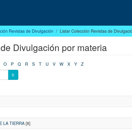
ción Revistas de Divulgación
Listar Colección Revistas de Divulgaci
 de Divulgación por materia
O
P
Q
R
S
T
U
V
W
X
Y
Z
Ir
E LA TIERRA
[8]