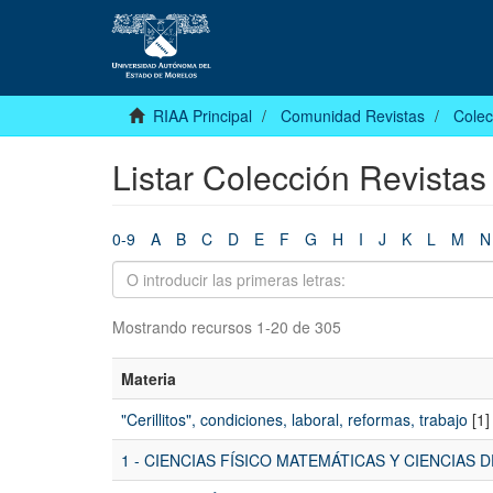
RIAA Principal
Comunidad Revistas
Colec
Listar Colección Revistas
0-9
A
B
C
D
E
F
G
H
I
J
K
L
M
N
Mostrando recursos 1-20 de 305
Materia
"Cerillitos", condiciones, laboral, reformas, trabajo
[1]
1 - CIENCIAS FÍSICO MATEMÁTICAS Y CIENCIAS D