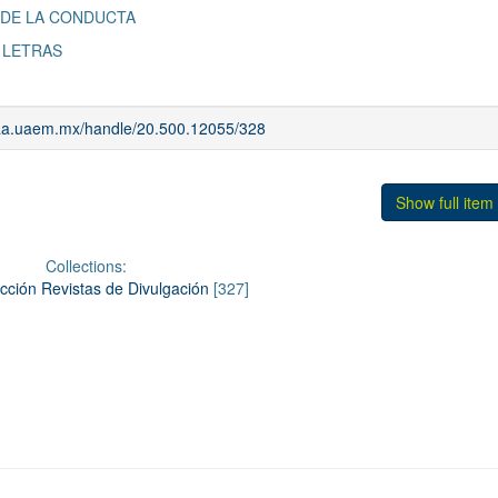
 DE LA CONDUCTA
S LETRAS
riaa.uaem.mx/handle/20.500.12055/328
Show full item
Collections:
cción Revistas de Divulgación
[327]