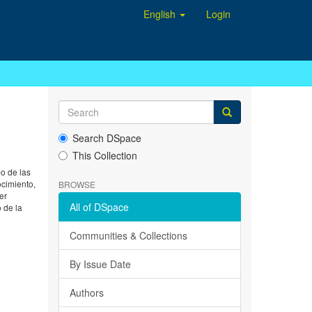
English
Login
Search DSpace
This Collection
po de las
ocimiento,
BROWSE
er
All of DSpace
o de la
Communities & Collections
By Issue Date
Authors