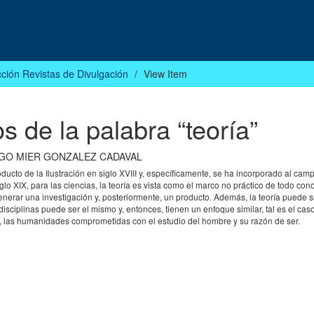
ción Revistas de Divulgación
View Item
s de la palabra “teoría”
GO MIER GONZALEZ CADAVAL
roducto de la Ilustración en siglo XVIII y, específicamente, se ha incorporado al cam
o XIX, para las ciencias, la teoría es vista como el marco no práctico de todo con
enerar una investigación y, posteriormente, un producto. Además, la teoría puede s
disciplinas puede ser el mismo y, entonces, tienen un enfoque similar, tal es el cas
decir, las humanidades comprometidas con el estudio del hombre y su razón de ser.