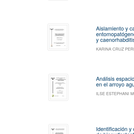
Aislamiento y c
entomopatógeno
y caenorhabditi
KARINA CRUZ PER
Análisis espaci
en el arroyo ag
ILSE ESTEPHANI
Identificación y