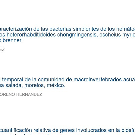
aracterización de las bacterias simbiontes de los nemát
s heterorhabditidoides chongmingensis, oscheius myrio
s brenneri
EZ
o temporal de la comunidad de macroinvertebrados acuá
ua salada, morelos, méxico.
 MORENO HERNANDEZ
 cuantificación relativa de genes involucrados en la biosí