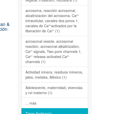
vegetal, Fusarium, Rizosfera (1)
acrosoma, reacción acrosomal,
alcalinización del acrosoma, Ca²⁺
intracelular, canales dos poros 1,
dan &
canales de Ca²⁺activados por la
ción
liberación de Ca²⁺ (1)
acrosomal vesicle, acrosomal
reaction, acrosomal alkalinization,
Ca²⁺ signals, Two-pore channels 1,
Ca²⁺ release-activated Ca²⁺
channels (1)
Actividad minera, residuos mineros,
jales, metales, México (1)
Adolescente, maternidad, vivencias
y rol materno (1)
... más
Tiene Archivo(s)