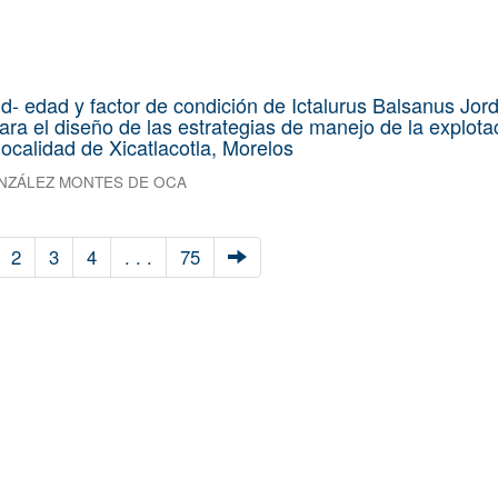
ud- edad y factor de condición de Ictalurus Balsanus Jor
ara el diseño de las estrategias de manejo de la explota
localidad de Xicatlacotla, Morelos
NZÁLEZ MONTES DE OCA
2
3
4
. . .
75