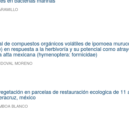
tes en bacterias marinas
ARAMILLO
al de compuestos orgánicos volátiles de ipomoea muruc
) en respuesta a la herbivoría y su potencial como atra
ra atta mexicana (hymenoptera: formicidae)
NDOVAL MORENO
 vegetación en parcelas de restauración ecologica de 11
veracruz, méxico
AMBOA BLANCO