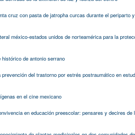
ta cruz con pasta de jatropha curcas durante el periparto y
ateral méxico-estados unidos de norteamérica para la protec
e histórico de antonio serrano
 prevención del trastorno por estrés postraumático en estud
dígenas en el cine mexicano
onvivencia en educación preescolar: pensares y decires de 
onocimiento de plantas medicinales en dos comunidades de