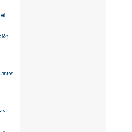
 el
ción
iantes
las
 la