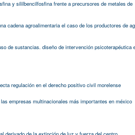
fosfina y sililbencilfosfina frente a precursores de metales de
una cadena agroalimentaria el caso de los productores de a
so de sustancias. diseño de intervención psicoterapéutica 
ecta regulación en el derecho positivo civil morelense
 de las empresas multinacionales más importantes en méxico
cal derivado de la extinción de luz y fuerza del centro