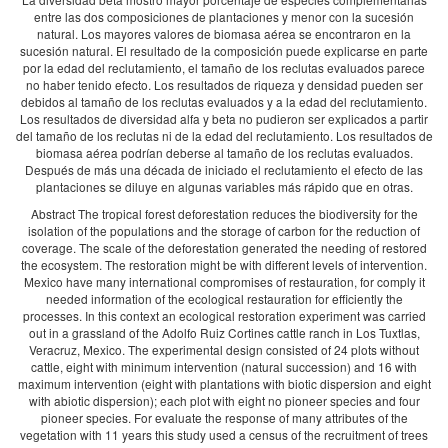
entre las dos composiciones de plantaciones y menor con la sucesión
natural. Los mayores valores de biomasa aérea se encontraron en la
sucesión natural. El resultado de la composición puede explicarse en parte
por la edad del reclutamiento, el tamaño de los reclutas evaluados parece
no haber tenido efecto. Los resultados de riqueza y densidad pueden ser
debidos al tamaño de los reclutas evaluados y a la edad del reclutamiento.
Los resultados de diversidad alfa y beta no pudieron ser explicados a partir
del tamaño de los reclutas ni de la edad del reclutamiento. Los resultados de
biomasa aérea podrían deberse al tamaño de los reclutas evaluados.
Después de más una década de iniciado el reclutamiento el efecto de las
plantaciones se diluye en algunas variables más rápido que en otras.
Abstract The tropical forest deforestation reduces the biodiversity for the
isolation of the populations and the storage of carbon for the reduction of
coverage. The scale of the deforestation generated the needing of restored
the ecosystem. The restoration might be with different levels of intervention.
Mexico have many international compromises of restauration, for comply it
needed information of the ecological restauration for efficiently the
processes. In this context an ecological restoration experiment was carried
out in a grassland of the Adolfo Ruiz Cortines cattle ranch in Los Tuxtlas,
Veracruz, Mexico. The experimental design consisted of 24 plots without
cattle, eight with minimum intervention (natural succession) and 16 with
maximum intervention (eight with plantations with biotic dispersion and eight
with abiotic dispersion); each plot with eight no pioneer species and four
pioneer species. For evaluate the response of many attributes of the
vegetation with 11 years this study used a census of the recruitment of trees