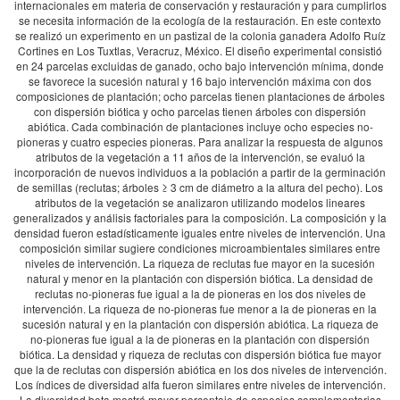
internacionales em materia de conservación y restauración y para cumplirlos
se necesita información de la ecología de la restauración. En este contexto
se realizó un experimento en un pastizal de la colonia ganadera Adolfo Ruíz
Cortines en Los Tuxtlas, Veracruz, México. El diseño experimental consistió
en 24 parcelas excluidas de ganado, ocho bajo intervención mínima, donde
se favorece la sucesión natural y 16 bajo intervención máxima con dos
composiciones de plantación; ocho parcelas tienen plantaciones de árboles
con dispersión biótica y ocho parcelas tienen árboles con dispersión
abiótica. Cada combinación de plantaciones incluye ocho especies no-
pioneras y cuatro especies pioneras. Para analizar la respuesta de algunos
atributos de la vegetación a 11 años de la intervención, se evaluó la
incorporación de nuevos individuos a la población a partir de la germinación
de semillas (reclutas; árboles ≥ 3 cm de diámetro a la altura del pecho). Los
atributos de la vegetación se analizaron utilizando modelos lineares
generalizados y análisis factoriales para la composición. La composición y la
densidad fueron estadísticamente iguales entre niveles de intervención. Una
composición similar sugiere condiciones microambientales similares entre
niveles de intervención. La riqueza de reclutas fue mayor en la sucesión
natural y menor en la plantación con dispersión biótica. La densidad de
reclutas no-pioneras fue igual a la de pioneras en los dos niveles de
intervención. La riqueza de no-pioneras fue menor a la de pioneras en la
sucesión natural y en la plantación con dispersión abiótica. La riqueza de
no-pioneras fue igual a la de pioneras en la plantación con dispersión
biótica. La densidad y riqueza de reclutas con dispersión biótica fue mayor
que la de reclutas con dispersión abiótica en los dos niveles de intervención.
Los índices de diversidad alfa fueron similares entre niveles de intervención.
La diversidad beta mostró mayor porcentaje de especies complementarias