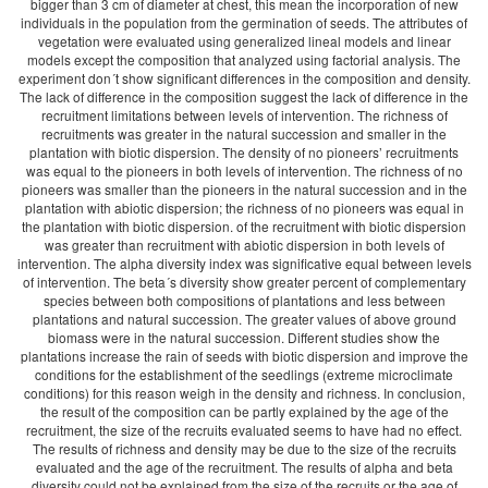
bigger than 3 cm of diameter at chest, this mean the incorporation of new
individuals in the population from the germination of seeds. The attributes of
vegetation were evaluated using generalized lineal models and linear
models except the composition that analyzed using factorial analysis. The
experiment don´t show significant differences in the composition and density.
The lack of difference in the composition suggest the lack of difference in the
recruitment limitations between levels of intervention. The richness of
recruitments was greater in the natural succession and smaller in the
plantation with biotic dispersion. The density of no pioneers’ recruitments
was equal to the pioneers in both levels of intervention. The richness of no
pioneers was smaller than the pioneers in the natural succession and in the
plantation with abiotic dispersion; the richness of no pioneers was equal in
the plantation with biotic dispersion. of the recruitment with biotic dispersion
was greater than recruitment with abiotic dispersion in both levels of
intervention. The alpha diversity index was significative equal between levels
of intervention. The beta´s diversity show greater percent of complementary
species between both compositions of plantations and less between
plantations and natural succession. The greater values of above ground
biomass were in the natural succession. Different studies show the
plantations increase the rain of seeds with biotic dispersion and improve the
conditions for the establishment of the seedlings (extreme microclimate
conditions) for this reason weigh in the density and richness. In conclusion,
the result of the composition can be partly explained by the age of the
recruitment, the size of the recruits evaluated seems to have had no effect.
The results of richness and density may be due to the size of the recruits
evaluated and the age of the recruitment. The results of alpha and beta
diversity could not be explained from the size of the recruits or the age of