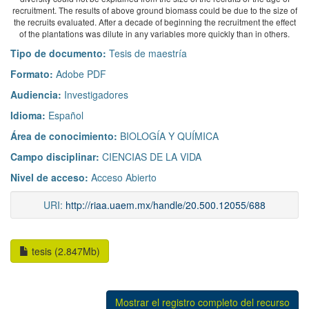
recruitment. The results of above ground biomass could be due to the size of
the recruits evaluated. After a decade of beginning the recruitment the effect
of the plantations was dilute in any variables more quickly than in others.
Tipo de documento:
Tesis de maestría
Formato:
Adobe PDF
Audiencia:
Investigadores
Idioma:
Español
Área de conocimiento:
BIOLOGÍA Y QUÍMICA
Campo disciplinar:
CIENCIAS DE LA VIDA
Nivel de acceso:
Acceso Abierto
URI:
http://riaa.uaem.mx/handle/20.500.12055/688
tesis (2.847Mb)
Mostrar el registro completo del recurso