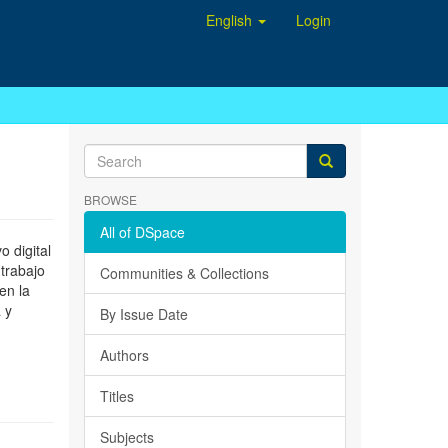
English
Login
BROWSE
All of DSpace
 digital
 trabajo
Communities & Collections
en la
 y
By Issue Date
Authors
Titles
Subjects