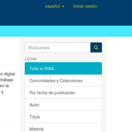
español
Iniciar sesión
LISTAR
Todo el RIAA
 digital
 trabajo
Comunidades y Colecciones
en la
 y
Por fecha de publicación
Autor
Título
Materia