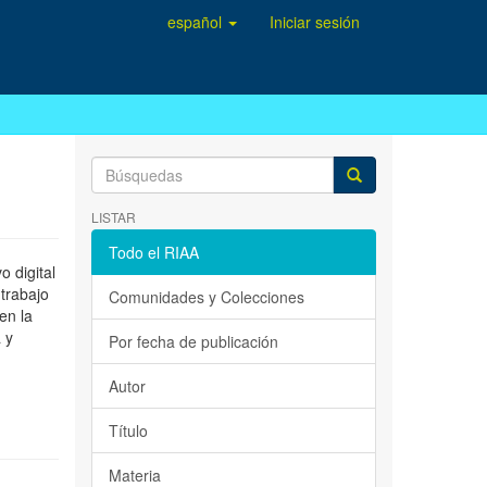
español
Iniciar sesión
LISTAR
Todo el RIAA
 digital
 trabajo
Comunidades y Colecciones
en la
 y
Por fecha de publicación
Autor
Título
Materia