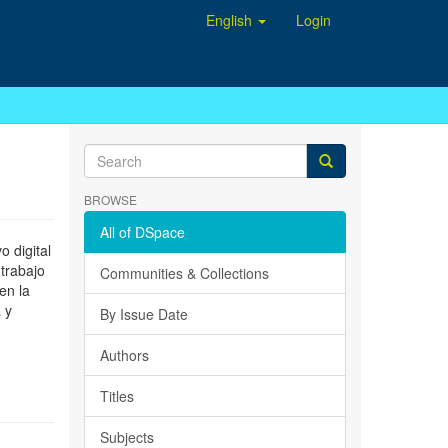
English
Login
BROWSE
All of DSpace
 digital
 trabajo
Communities & Collections
en la
 y
By Issue Date
Authors
Titles
Subjects