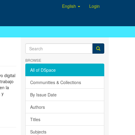
English
Login
BROWSE
All of DSpace
 digital
 trabajo
Communities & Collections
en la
 y
By Issue Date
Authors
Titles
Subjects