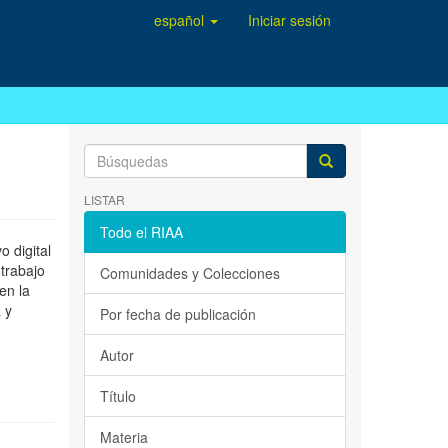
español
Iniciar sesión
LISTAR
Todo el RIAA
 digital
 trabajo
Comunidades y Colecciones
en la
 y
Por fecha de publicación
Autor
Título
Materia