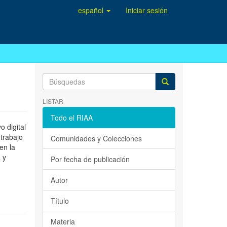
español
Iniciar sesión
LISTAR
Todo el RIAA
 digital
 trabajo
Comunidades y Colecciones
en la
 y
Por fecha de publicación
Autor
Título
Materia