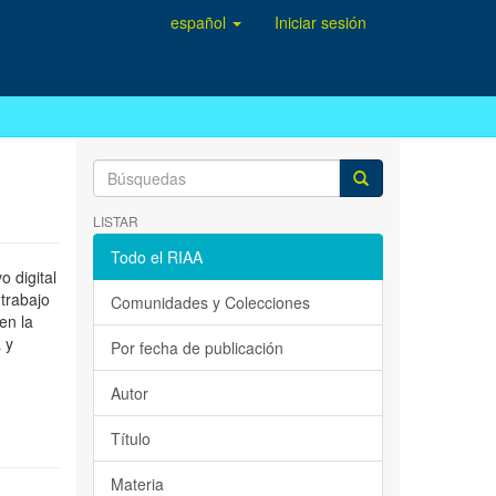
español
Iniciar sesión
LISTAR
Todo el RIAA
 digital
 trabajo
Comunidades y Colecciones
en la
 y
Por fecha de publicación
Autor
Título
Materia