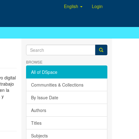
English
Login
BROWSE
All of DSpace
 digital
 trabajo
Communities & Collections
en la
 y
By Issue Date
Authors
Titles
Subjects