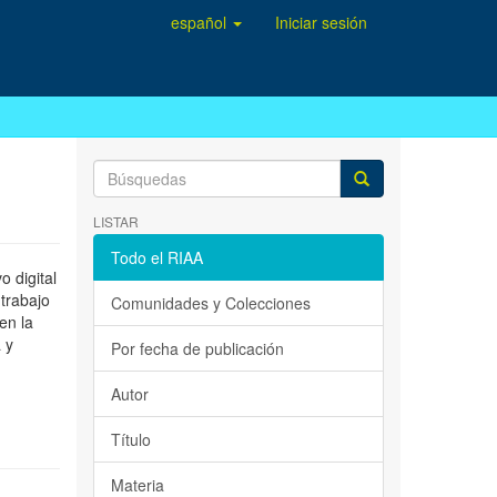
español
Iniciar sesión
LISTAR
Todo el RIAA
 digital
 trabajo
Comunidades y Colecciones
en la
 y
Por fecha de publicación
Autor
Título
Materia