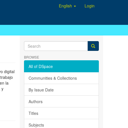
English
Login
BROWSE
All of DSpace
 digital
 trabajo
Communities & Collections
en la
 y
By Issue Date
Authors
Titles
Subjects