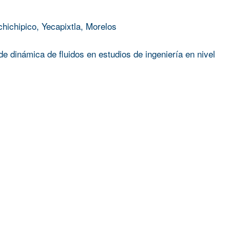
chichipico, Yecapixtla, Morelos
e dinámica de fluidos en estudios de ingeniería en nivel
Silvia Mendoza Vergara
;
ROGELIO SOTELO BOYAS
PARA APLICACIONES OPTO–ELÉCTRICAS Y CELDAS SO
A EXPERIENCIA DE DOLOR Y EL DAÑO CORPORAL, UN
 LA RESTAURACIÓN DE LA ATENCIÓN INTEROCEPTIVA