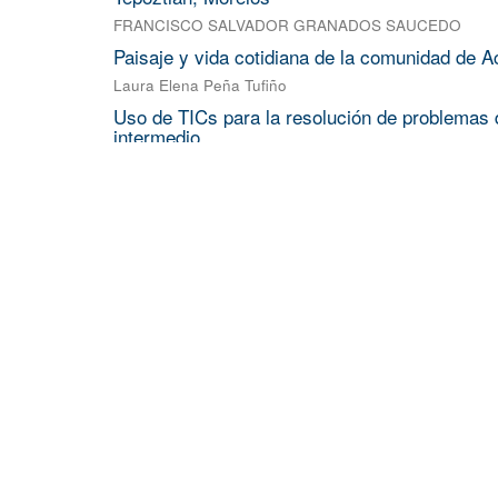
FRANCISCO SALVADOR GRANADOS SAUCEDO
Paisaje y vida cotidiana de la comunidad de A
Laura Elena Peña Tufiño
Uso de TICs para la resolución de problemas d
intermedio
ROBERTO FLORES VELAZQUEZ
;
NADIA LARA RUIZ
;
ESTUDIO DFT DE LA PEROVSKITA BASNO 
FRANCISCO JAVIER MARTINEZ FABIAN
NOCICEPCIÓN NO CONSCIENTE: ENTRE L
MODELO DE FILTROS FUNCIONALES PARA
VARGAS RIVAS MARCOS ENRIQUE
Más