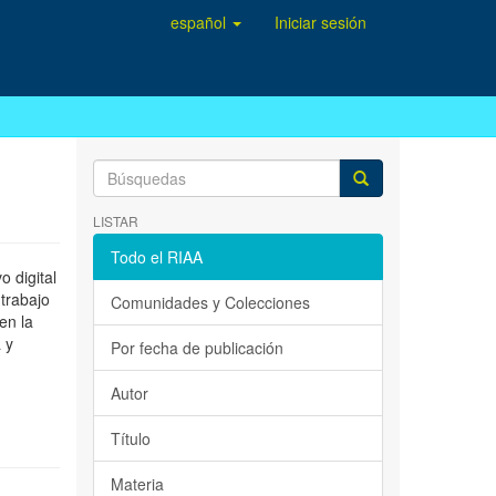
español
Iniciar sesión
LISTAR
Todo el RIAA
 digital
 trabajo
Comunidades y Colecciones
en la
 y
Por fecha de publicación
Autor
Título
Materia