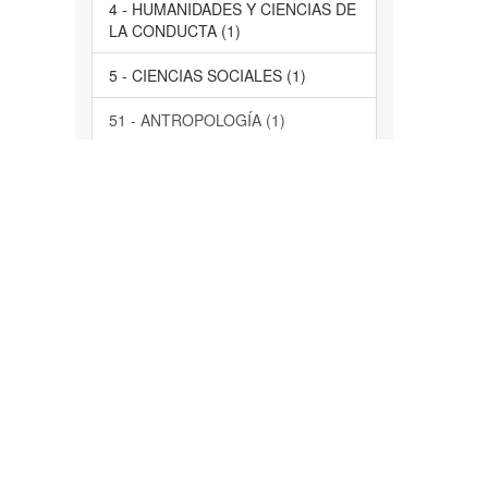
4 - HUMANIDADES Y CIENCIAS DE
LA CONDUCTA (1)
5 - CIENCIAS SOCIALES (1)
51 - ANTROPOLOGÍA (1)
61 - PSICOLOGÍA (1)
LARES
63 - SOCIOLOGÍA (1)
servicios de salud, comunidad,
Morelos, participación ciudadana,
evaluación, acción social, servicios
de salud, estudio de casos (1)
Tlayacapan, Atlatlahucan,
Tlalnepantla (1)
... más
Tiene Archivo(s)