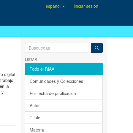
español
Iniciar sesión
LISTAR
Todo el RIAA
 digital
 trabajo
Comunidades y Colecciones
en la
 y
Por fecha de publicación
Autor
Título
Materia