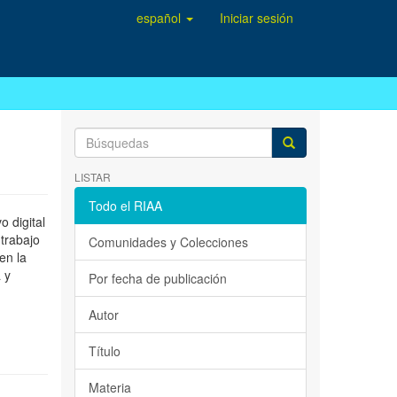
español
Iniciar sesión
LISTAR
Todo el RIAA
 digital
 trabajo
Comunidades y Colecciones
en la
 y
Por fecha de publicación
Autor
Título
Materia