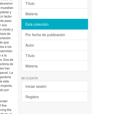
Título
estuvieron
s muestran
ptarse y
Materia
Un factor
 de paso.
Esta colección
n sus
l olvido y
clave de
Por fecha de publicación
ansición.
 de que
Autor
ios a los
esarrollan
 a la
Título
is. Dos de
ectoria de
Materia
 les han
 penal. La
yectoria
MI CUENTA
de esta
 mujeres,
Iniciar sesión
ido por
Registro
gender
 five
ining the
ffects of