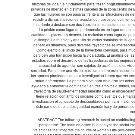
historias de vida fue fundamental para trazar longitudinalmente
privadas de libertad en distintas cárceles de la zona centro d
que las mujeres no son pasivas frente a las situaciones de ri
resistir a dichas situaciones, acoplando nuevos conocimientos 
importante a destacar son dos tipos de construcciones en torn
La prisión como lugar de pertenencia es un lugar donde la
cualidades, placeres y deseos. La reclusión como lugar de paso
el tiempo. La relación y análisis de varios dominios de la vid
género es dinámico, pues diversas trayectorias se interseccion
Como ejemplo, el inicio de la trayectoria conyugal, para muc
perciben una transición hacia la vida adulta. El análisis de la
estudios sobre el desarrollo de las trayectorias de las mujeres
capacidad de agencia, son sujetas de acción, esto es visibl
sociedad. Para tener una visión más clara sobre este aspecto, s
los aportes planteados en esta investigación tienen que ver con 
salud-enfermedad. La primera sirve para visibilizar los acto
ayudado a enfrentar la dominación en tres ámbitos distintos, en
trayectoria de salud-enfermedad muestra cómo el encarcelamie
tiene relación con ámbitos sociales como eventos que marcan
investigación el concepto de desigualdades por transmisión gen
éste parte de que la desigualdad económica y de género se 
med
ABSTRACT The following research is based on contributing to 
perspective. The main objective is to analyze the social i
trajectories that integrate the course of women's life (education
mechanisms that explain this impact, through continuities and dis