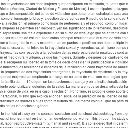
 las trayectorias de las doce mujeres que participaron en el estudio, mujeres que 
e México (Morelos, Ciudad de México y Estado de México). Los principales hallazgo
esgo o descomposición del curso de vida, sino que desarrollan estrategias para ada
como el lenguaje jurídico y la gestión de derechos por 9 medio de la solidaridad. 
o a la reclusión, el primero como lugar de pertenencia y el segundo, como un lugar
s mujeres se permiten ser, deconstruyen los significados de lo femenino, descubre
, representa una mala experiencia en su curso de vida, algo que se enfrenta con e
a en las mujeres de estudio traen como principal resultado que el curso de vida en 
an a lo largo de la vida y experimentan en puntos específicos una doble o triple tr
has se cruza con el inicio de la trayectoria sexual y reproductiva, al mismo tiempo
s trayectorias con respecto a la reclusión de las mujeres presenta resultados contrar
 en el medio rural y urbano, ya que las mujeres, durante y después del cautiverio d
e al recuperar su libertad en la toma de decisiones y en la participación e inclusión
e muestran los resultados e impactos de la reclusión en cada trayectoria de anális
la propuesta de dos trayectorias emergentes, la trayectoria de resistencia y la tray
s que las mujeres han empleado a lo largo de su curso de vida, son estrategias que
 la familia de 10 origen, en las relaciones de pareja y en la institucionalización
nto potencializa el deterioro de la salud. La manera en que se desarrolla esta tra
 el curso de vida, en este caso la reclusión. Por último, se propone como aporte 
eracional, mismo que explica el origen social de la privación de la libertad de las
transmite de madres a hijas como resultado de una marca colonial, que ha persist
io de las violencias de género.
the field of study on life courses, seclusion and constructivist sociology, from a 
mpact of imprisonment on the human development of women, this through the study of
al, labor, reproductive-maternity, marital and sexual). It is considered that in determ
continuities of the different trajectories , a contribution is made in explaining the e