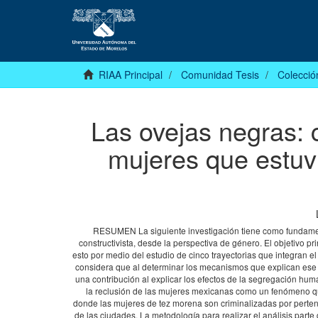
RIAA Principal
Comunidad Tesis
Colecció
Las ovejas negras: c
mujeres que estuvi
RESUMEN La siguiente investigación tiene como fundamento 
constructivista, desde la perspectiva de género. El objetivo pr
esto por medio del estudio de cinco trayectorias que integran e
considera que al determinar los mecanismos que explican ese im
una contribución al explicar los efectos de la segregación hu
la reclusión de las mujeres mexicanas como un fenómeno qu
donde las mujeres de tez morena son criminalizadas por pertene
de las ciudades. La metodología para realizar el análisis parte