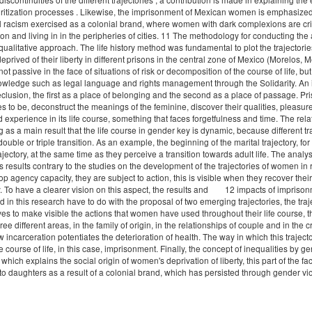
ritization processes . Likewise, the imprisonment of Mexican women is emphasized
l racism exercised as a colonial brand, where women with dark complexions are cr
ion and living in in the peripheries of cities. 11 The methodology for conducting the
qualitative approach. The life history method was fundamental to plot the trajectorie
ved of their liberty in different prisons in the central zone of Mexico (Morelos, M
 passive in the face of situations of risk or decomposition of the course of life, bu
knowledge such as legal language and rights management through the Solidarity. An
eclusion, the first as a place of belonging and the second as a place of passage. Pr
to be, deconstruct the meanings of the feminine, discover their qualities, pleasur
experience in its life course, something that faces forgetfulness and time. The rela
 as a main result that the life course in gender key is dynamic, because different tr
double or triple transition. As an example, the beginning of the marital trajectory, fo
jectory, at the same time as they perceive a transition towards adult life. The analys
 results contrary to the studies on the development of the trajectories of women in 
p agency capacity, they are subject to action, this is visible when they recover the
ty. To have a clearer vision on this aspect, the results and 12 impacts of impriso
in this research have to do with the proposal of two emerging trajectories, the traj
rves to make visible the actions that women have used throughout their life course, t
e different areas, in the family of origin, in the relationships of couple and in the c
 incarceration potentiates the deterioration of health. The way in which this trajecto
course of life, in this case, imprisonment. Finally, the concept of inequalities by g
hich explains the social origin of women's deprivation of liberty, this part of the fac
o daughters as a result of a colonial brand, which has persisted through gender vi