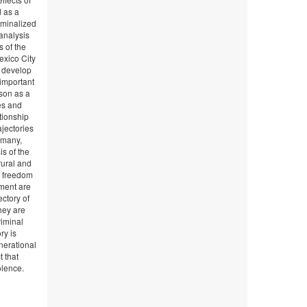
 as a
iminalized
 analysis
s of the
exico City
t develop
 important
ison as a
es and
tionship
ajectories
r many,
is of the
rural and
ir freedom
nment are
ectory of
hey are
riminal
ry is
enerational
t that
olence.