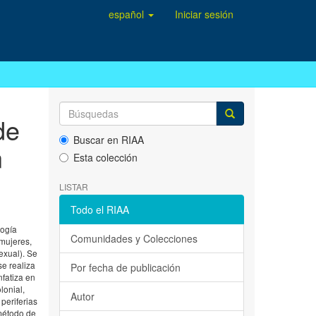
español
Iniciar sesión
de
Buscar en RIAA
n
Esta colección
LISTAR
Todo el RIAA
logía
Comunidades y Colecciones
 mujeres,
exual). Se
se realiza
Por fecha de publicación
fatiza en
lonial,
Autor
periferias
 método de