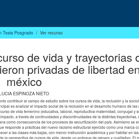
n Tesis Posgrado
Ver recurso
urso de vida y trayectorias 
eron privadas de libertad e
méxico
LUCIA ESPINOZA NIETO
contribuir al campo de estudio sobre los cursos de vida, la reclusión y la socio
incipal es analizar el impacto social de la reclusión en el desarrollo humano de las
l curso de vida femenino (educativa, laboral, reproductiva-maternidad, conyugal y s
pacto, a través de continuidades y discontinuidades de la distintas trayectorias, 
mana como consecuencia de los procesos de securitización del país. Asimismo se en
e responde a prácticas del nuevo racismo estructural ejercido como una marca co
cer a las clases más bajas, con menor instrucción académica y por habitar en las 
 de la perspectiva de cursos de vida, desde un enfoque de género y cualitativo. El