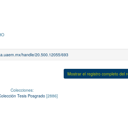
HO
riaa.uaem.mx/handle/20.500.12055/693
Mostrar el registro completo del 
Colecciones:
Colección Tesis Posgrado
[2886]