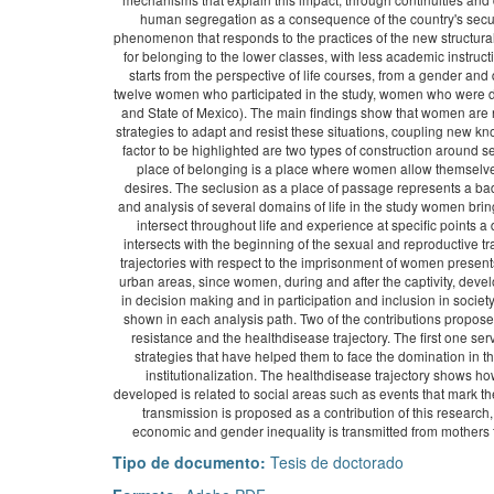
human segregation as a consequence of the country's secu
phenomenon that responds to the practices of the new structura
for belonging to the lower classes, with less academic instruct
starts from the perspective of life courses, from a gender and 
twelve women who participated in the study, women who were depri
and State of Mexico). The main findings show that women are not
strategies to adapt and resist these situations, coupling new 
factor to be highlighted are two types of construction around s
place of belonging is a place where women allow themselves 
desires. The seclusion as a place of passage represents a bad 
and analysis of several domains of life in the study women bring
intersect throughout life and experience at specific points a 
intersects with the beginning of the sexual and reproductive tra
trajectories with respect to the imprisonment of women presents
urban areas, since women, during and after the captivity, develo
in decision making and in participation and inclusion in socie
shown in each analysis path. Two of the contributions proposed 
resistance and the healthdisease trajectory. The first one se
strategies that have helped them to face the domination in thre
institutionalization. The healthdisease trajectory shows how
developed is related to social areas such as events that mark the 
transmission is proposed as a contribution of this research, w
economic and gender inequality is transmitted from mothers t
Tipo de documento:
Tesis de doctorado