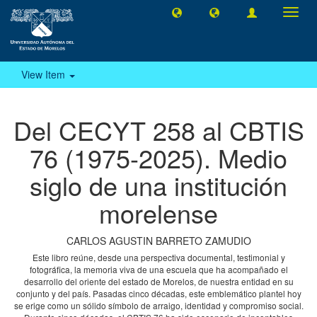
Toggl
navig
View Item
Del CECYT 258 al CBTIS
76 (1975-2025). Medio
siglo de una institución
morelense
CARLOS AGUSTIN BARRETO ZAMUDIO
Este libro reúne, desde una perspectiva documental, testimonial y
fotográfica, la memoria viva de una escuela que ha acompañado el
desarrollo del oriente del estado de Morelos, de nuestra entidad en su
conjunto y del país. Pasadas cinco décadas, este emblemático plantel hoy
se erige como un sólido símbolo de arraigo, identidad y compromiso social.