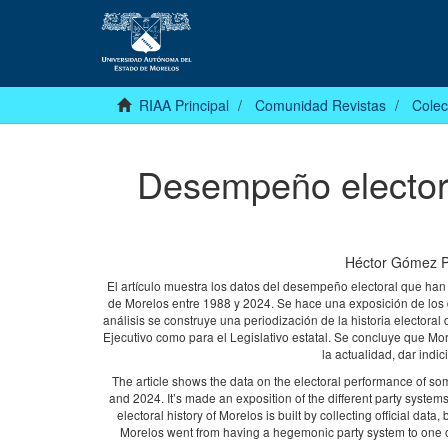
RIAA Principal
Comunidad Revistas
Colec
Desempeño electoral
Héctor Gómez P
El artículo muestra los datos del desempeño electoral que han 
de Morelos entre 1988 y 2024. Se hace una exposición de los d
análisis se construye una periodización de la historia electoral
Ejecutivo como para el Legislativo estatal. Se concluye que Mo
la actualidad, dar indi
The article shows the data on the electoral performance of some
and 2024. It’s made an exposition of the different party systems
electoral history of Morelos is built by collecting official data
Morelos went from having a hegemonic party system to one of 