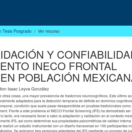
n Tesis Posgrado
Ver recurso
IDACIÓN Y CONFIABILIDA
MENTO INECO FRONTAL
) EN POBLACIÓN MEXICAN
lton Isaac Leyva González
otras cosas, una mayor prevalencia de trastornos neurocognitivos. Esto último ac
turalmente adaptados para la detección temprana de déficits en dominios cognitiv
temporal, condición que suele pasar desapercibida en pruebas tradicionales como 
ment. Frente a este problema el INECO Frontal Screening (IFS) ha demostrado ser
lo tanto, era necesaria llevar a cabo la adaptación y validación en el contexto mex
rumento IFS, así como determinar sus propiedades psicométricas de validez interna 
 realizó un estudio instrumental con un diseño transversal en 100 participantes 
Morelos. Se aplicaron tres versiones adaptadas del IFS mediante un proceso de j