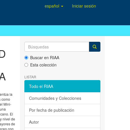
español
Iniciar sesión
D
Buscar en RIAA
Esta colección
A
LISTAR
Todo el RIAA
entúa la
Comunidades y Colecciones
os como
el Mini-
 una
Por fecha de publicación
icano. El
y nivel de
Autor
mayores de
ueceo con