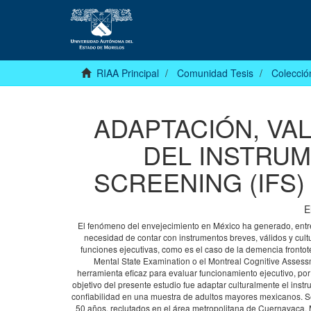
RIAA Principal
Comunidad Tesis
Colecció
ADAPTACIÓN, VAL
DEL INSTRU
SCREENING (IFS
E
El fenómeno del envejecimiento en México ha generado, entre 
necesidad de contar con instrumentos breves, válidos y cul
funciones ejecutivas, como es el caso de la demencia fronto
Mental State Examination o el Montreal Cognitive Assess
herramienta eficaz para evaluar funcionamiento ejecutivo, por 
objetivo del presente estudio fue adaptar culturalmente el inst
confiabilidad en una muestra de adultos mayores mexicanos. Se
50 años, reclutados en el área metropolitana de Cuernavaca, 