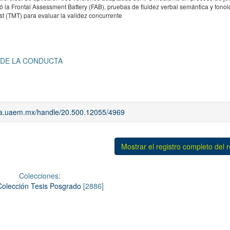
ó la Frontal Assessment Battery (FAB), pruebas de fluidez verbal semántica y fonoló
st (TMT) para evaluar la validez concurrente
 DE LA CONDUCTA
iaa.uaem.mx/handle/20.500.12055/4969
Mostrar el registro completo del 
Colecciones:
Colección Tesis Posgrado
[2886]