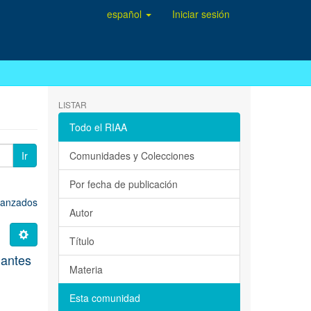
español
Iniciar sesión
LISTAR
Todo el RIAA
Ir
Comunidades y Colecciones
Por fecha de publicación
avanzados
Autor
Título
lantes
Materia
Esta comunidad