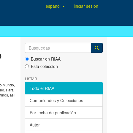
español
Iniciar sesión
o
Buscar en RIAA
Esta colección
LISTAR
vo Mundo,
Todo el RIAA
ino. Para
inos, así
.
Comunidades y Colecciones
Por fecha de publicación
Autor