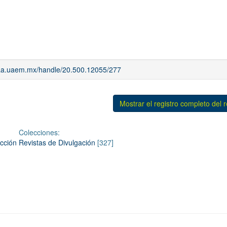
riaa.uaem.mx/handle/20.500.12055/277
Mostrar el registro completo del 
Colecciones:
cción Revistas de Divulgación
[327]