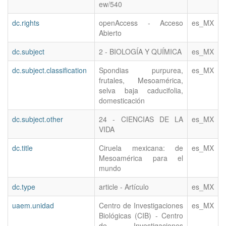
ew/540
dc.rights
openAccess - Acceso
es_MX
Abierto
dc.subject
2 - BIOLOGÍA Y QUÍMICA
es_MX
dc.subject.classification
Spondias purpurea,
es_MX
frutales, Mesoamérica,
selva baja caducifolia,
domesticación
dc.subject.other
24 - CIENCIAS DE LA
es_MX
VIDA
dc.title
Ciruela mexicana: de
es_MX
Mesoamérica para el
mundo
dc.type
article - Artículo
es_MX
uaem.unidad
Centro de Investigaciones
es_MX
Biológicas (CIB) - Centro
de Investigaciones