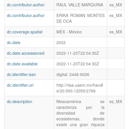
dc.contributor.author
RAUL VALLE MARQUINA
es_MX
dc.contributor.author
ERIKA ROMAN MONTES
es_MX
DE OCA
dc.coverage.spatial
MEX - México
es_MX
dc.date
2022
dc.date.accessioned
2022-11-23T22:04:30Z
dc.date.available
2022-11-23T22:04:30Z
dc.identifier.issn
digital: 2448-9026
dc.identifier.uri
http://riaa.uaem.mx/handl
e/20.500.12055/2766
dc.description
Mesoamérica se
es_MX
caracteriza por la
diversidad de
ecosistemas, donde
existe una gran riqueza