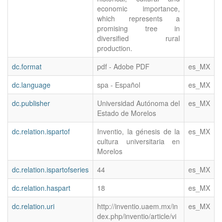
economic importance,
which represents a
promising tree in
diversified rural
production.
dc.format
pdf - Adobe PDF
es_MX
dc.language
spa - Español
es_MX
dc.publisher
Universidad Autónoma del
es_MX
Estado de Morelos
dc.relation.ispartof
Inventio, la génesis de la
es_MX
cultura universitaria en
Morelos
dc.relation.ispartofseries
44
es_MX
dc.relation.haspart
18
es_MX
dc.relation.uri
http://inventio.uaem.mx/in
es_MX
dex.php/inventio/article/vi