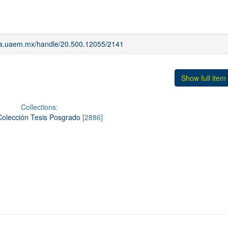
iaa.uaem.mx/handle/20.500.12055/2141
Show full item
Collections:
Colección Tesis Posgrado
[2886]