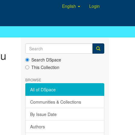
English
Login
su
Search DSpace
This Collection
BROWSE
All of DSpace
Communities & Collections
By Issue Date
Authors