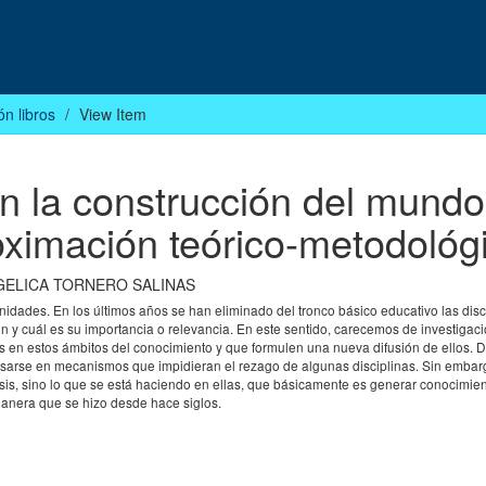
ón libros
View Item
n la construcción del mundo
roximación teórico-metodológ
GELICA TORNERO SALINAS
nidades. En los últimos años se han eliminado del tronco básico educativo las disc
 son y cuál es su importancia o relevancia. En este sentido, carecemos de investiga
as en estos ámbitos del conocimiento y que formulen una nueva difusión de ellos. 
 pensarse en mecanismos que impidieran el rezago de algunas disciplinas. Sin emba
isis, sino lo que se está haciendo en ellas, que básicamente es generar conocimien
nera que se hizo desde hace siglos.