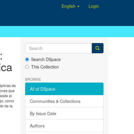
English
Login
:
Search DSpace
ica
This Collection
BROWSE
iplinas de
All of DSpace
ciones que
Desde el
rgo, como
Communities & Collections
to de la
By Issue Date
Authors