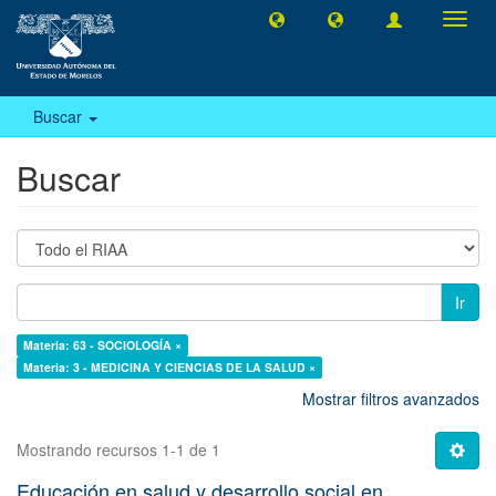
Camb
naveg
Buscar
Buscar
Ir
Materia: 63 - SOCIOLOGÍA ×
Materia: 3 - MEDICINA Y CIENCIAS DE LA SALUD ×
Mostrar filtros avanzados
Mostrando recursos 1-1 de 1
Educación en salud y desarrollo social en