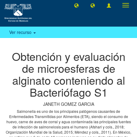
Camb
naveg
Ver recurso
Obtención y evaluación
de microesferas de
alginato conteniendo al
Bacteriófago S1
JANETH GOMEZ GARCIA
Salmonella es uno de los principales patógenos causantes de
Enfermedades Transmitidas por Alimentos (ETA), siendo el consumo de
huevo, carne de aves de corral y agua contaminada las principales fuentes
de infección de salmonelosis para el humano (Afshari y cols., 2018;
Organización Mundial de la Salud, 2015; Méndez y cols., 2011). En México,