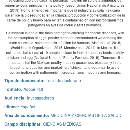
se estima que 6 de cada 10 personas incluyen en su dieta alimentos de
origen avícola, principalmente pollo y huevo (Unión Nacional de Avicultores,
2019). Por lo anterior, es importante que la industria avícola mexicana
garantice la bioseguridad en la crianza, producción y comercialización de la
carne de pollo y huevo para evitar la contaminación con microorganismos
patógenos en aves de corral y seres humanos.
Salmonella is one of the main pathogens causing foodborne diseases, with
the consumption of eggs, poultry meat and contaminated water being the
main sources of salmonellosis infection for humans (Afshari et al, 2018;
World Health Organization, 2015; Mendez et al, 2011). In Mexico, it is
estimated that six out of 10 people include in their diet poultry foods, mainly
chicken and egg (National Union of Poultry Farmers, 2019). Therefore, it is
important that the Mexican poultry industry guarantees biosecurity in the
breeding, production and marketing of chicken and egg meat to avoid
contamination with pathogenic microorganisms in poultry and humans.
Tipo de documento:
Tesis de doctorado
Formato:
Adobe PDF
Audiencia:
Investigadores
Idioma:
Español
Área de conocimiento:
MEDICINA Y CIENCIAS DE LA SALUD
Campo disciplinar:
CIENCIAS MÉDICAS