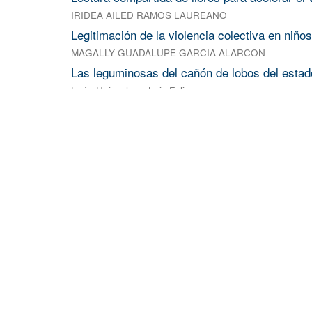
IRIDEA AILED RAMOS LAUREANO
Legitimación de la violencia colectiva en niñ
MAGALLY GUADALUPE GARCIA ALARCON
Las leguminosas del cañón de lobos del esta
León Huicochea, Luis Felipe
Leguminosas Leñosas Exóticas de Morelos
Barrera Fernández, Nancy
Leyendas ilustradas de Cuernavaca: propuesta e
MARIA TORREBLANCA DE HOYOS
Libbrido: origen y desarrollo de libro de artis
VICTOR ARGUELLES ANGELES
La libertad de empresa en el derecho mexicano.
humanos
JUAN LUIS GARCIA ARELLANO
Libro de arte sobre la obra fotográfica de Jo
JULIO IGNACIO PARRA MENDIVIL