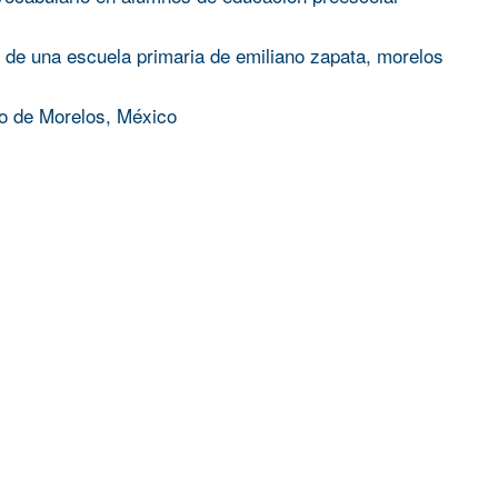
os de una escuela primaria de emiliano zapata, morelos
do de Morelos, México
ditorial para la publicación de un libro, una revista y un p
ta en mexico (1968-2020)
 su significado en la era de la globalización y de los dere
hn O’Leary Simms