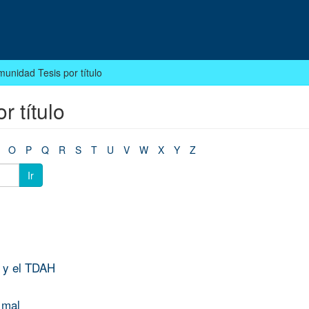
munidad Tesis por título
r título
O
P
Q
R
S
T
U
V
W
X
Y
Z
Ir
e y el TDAH
 mal