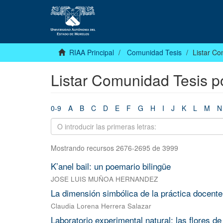
RIAA Principal
Comunidad Tesis
Listar Co
Listar Comunidad Tesis po
0-9
A
B
C
D
E
F
G
H
I
J
K
L
M
N
Mostrando recursos 2676-2695 de 3999
K’anel bail: un poemario bilingüe
JOSE LUIS MUÑOA HERNANDEZ
La dimensión simbólica de la práctica docent
Claudia Lorena Herrera Salazar
Laboratorio experimental natural; las flores de