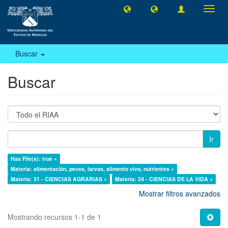
Camb
naveg
Buscar
Buscar
Ir
Has File(s): true ×
Materia: alimentación, peces, larvas, alimento vivo, nutrientes ×
Materia: 31 - CIENCIAS AGRARIAS ×
Materia: 24 - CIENCIAS DE LA VIDA ×
Mostrar filtros avanzados
Mostrando recursos 1-1 de 1