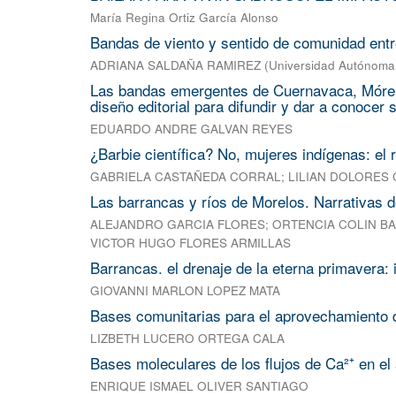
María Regina Ortiz García Alonso
Bandas de viento y sentido de comunidad entr
ADRIANA SALDAÑA RAMIREZ
(
Universidad Autónoma 
Las bandas emergentes de Cuernavaca, Mórelos 
diseño editorial para difundir y dar a conocer s
EDUARDO ANDRE GALVAN REYES
¿Barbie científica? No, mujeres indígenas: el r
GABRIELA CASTAÑEDA CORRAL
;
LILIAN DOLORES
Las barrancas y ríos de Morelos. Narrativas d
ALEJANDRO GARCIA FLORES
;
ORTENCIA COLIN B
VICTOR HUGO FLORES ARMILLAS
Barrancas. el drenaje de la eterna primavera
GIOVANNI MARLON LOPEZ MATA
Bases comunitarias para el aprovechamiento de
LIZBETH LUCERO ORTEGA CALA
Bases moleculares de los flujos de Ca²⁺ en e
ENRIQUE ISMAEL OLIVER SANTIAGO