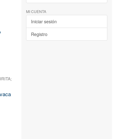
MI CUENTA
Iniciar sesión
o
Registro
URITA
;
avaca