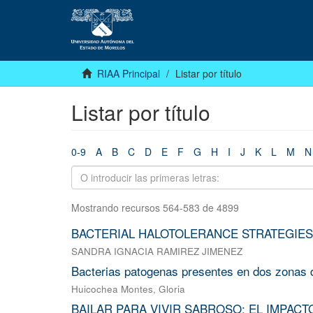
RIAA Principal
Listar por título
Listar por título
0-9
A
B
C
D
E
F
G
H
I
J
K
L
M
N
Mostrando recursos 564-583 de 4899
BACTERIAL HALOTOLERANCE STRATEGIES
SANDRA IGNACIA RAMIREZ JIMENEZ
Bacterias patogenas presentes en dos zonas d
Huicochea Montes, Gloria
BAILAR PARA VIVIR SABROSO: EL IMPACT