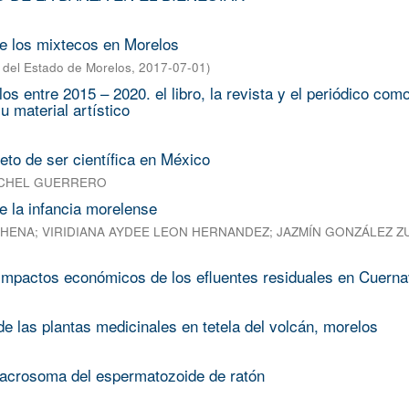
e los mixtecos en Morelos
del Estado de Morelos
,
2017-07-01
)
entre 2015 – 2020. el libro, la revista y el periódico com
u material artístico
eto de ser científica en México
 CHEL GUERRERO
e la infancia morelense
AHENA
;
VIRIDIANA AYDEE LEON HERNANDEZ
;
JAZMÍN GONZÁLEZ Z
: impactos económicos de los efluentes residuales en Cuern
 las plantas medicinales en tetela del volcán, morelos
l acrosoma del espermatozoide de ratón