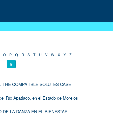
O
P
Q
R
S
T
U
V
W
X
Y
Z
Ir
: THE COMPATIBLE SOLUTES CASE
el Rio Apatlaco, en el Estado de Morelos
O DE LA DANZA EN EL BIENESTAR