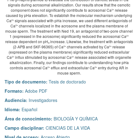
signals during acrosomal alkalinization. Our results show that the osmotic
component does not significantly contribute to acrosomal Ca²⁺ release
caused by pHa elevation. To establish the molecular mechanism underlying
Ca²⁺ signals associated with pHa increase, we used different antagonists of
Ca²⁺ channels localized in the acrosome and the plasma membrane of
mouse sperm. The treatment with Ned 19, an antagonist of two-pore channel
1 (expressed in the acrosome) significantly reduced the acrosomal Ca²⁺
release dependent on pHₐ increase. Likewise, the treatment with antagonists
(2-APB and SKF-96365) of Ca²⁺ channels activated by Ca²⁺ release
(expressed on the plasma membrane) significantly reduced extracellular
Ca²⁺ influx stimulated by acrosomal Ca²⁺ release associated with organelle
alkalinization. Finally, our findings contribute to understanding how pHa
controls acrosomal Ca²⁺ efflux and extracellular Ca²⁺ entry during AR in
mouse sperm.
Tipo de documento:
Tesis de doctorado
Formato:
Adobe PDF
Audiencia:
Investigadores
Idioma:
Español
Área de conocimiento:
BIOLOGÍA Y QUÍMICA
Campo disciplinar:
CIENCIAS DE LA VIDA
Nivel de acceso:
Acceso Abierto