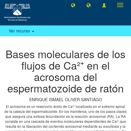
Camb
naveg
Ver recurso
Bases moleculares de los
flujos de Ca²⁺ en el
acrosoma del
espermatozoide de ratón
ENRIQUE ISMAEL OLIVER SANTIAGO
El acrosoma es un reservorio ácido de Ca²⁺ localizado en el extremo apical
de la cabeza del espermatozoide. En los mamíferos, uno de los pasos claves
que asegura una exitosa fecundación es la reacción acrosomal (RA). La RA
consiste en una cascada de eventos moleculares dependientes de Ca²⁺ que
resulta en la liberación del contenido acrosomal mediante su exocitosis y la