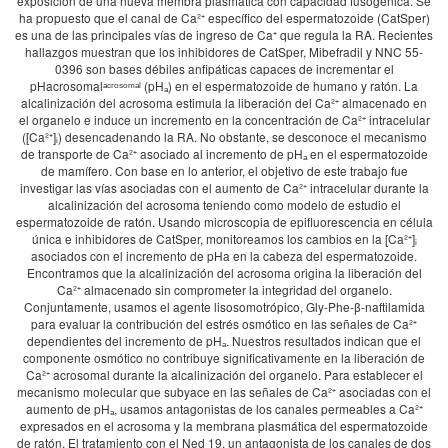
exposición de una nueva membra plasmática con capacidad fusogénica. Se
ha propuesto que el canal de Ca²⁺ específico del espermatozoide (CatSper)
es una de las principales vías de ingreso de Ca⁺ que regula la RA. Recientes
hallazgos muestran que los inhibidores de CatSper, Mibefradil y NNC 55-
0396 son bases débiles anfipáticas capaces de incrementar el
pHacrosomalᵃᶜʳᵒˢᵒᵐᵃˡ (pHₐ) en el espermatozoide de humano y ratón. La
alcalinización del acrosoma estimula la liberación del Ca²⁺ almacenado en
el organelo e induce un incremento en la concentración de Ca²⁺ intracelular
([Ca²⁺]ᵢ) desencadenando la RA. No obstante, se desconoce el mecanismo
de transporte de Ca²⁺ asociado al incremento de pHₐ en el espermatozoide
de mamífero. Con base en lo anterior, el objetivo de este trabajo fue
investigar las vías asociadas con el aumento de Ca²⁺ intracelular durante la
alcalinización del acrosoma teniendo como modelo de estudio el
espermatozoide de ratón. Usando microscopia de epifluorescencia en célula
única e inhibidores de CatSper, monitoreamos los cambios en la [Ca²⁺]ᵢ
asociados con el incremento de pHa en la cabeza del espermatozoide.
Encontramos que la alcalinización del acrosoma origina la liberación del
Ca²⁺ almacenado sin comprometer la integridad del organelo.
Conjuntamente, usamos el agente lisosomotrópico, Gly-Phe-β-naftilamida
para evaluar la contribución del estrés osmótico en las señales de Ca²⁺
dependientes del incremento de pHₐ. Nuestros resultados indican que el
componente osmótico no contribuye significativamente en la liberación de
Ca²⁺ acrosomal durante la alcalinización del organelo. Para establecer el
mecanismo molecular que subyace en las señales de Ca²⁺ asociadas con el
aumento de pHₐ, usamos antagonistas de los canales permeables a Ca²⁺
expresados en el acrosoma y la membrana plasmática del espermatozoide
de ratón. El tratamiento con el Ned 19, un antagonista de los canales de dos