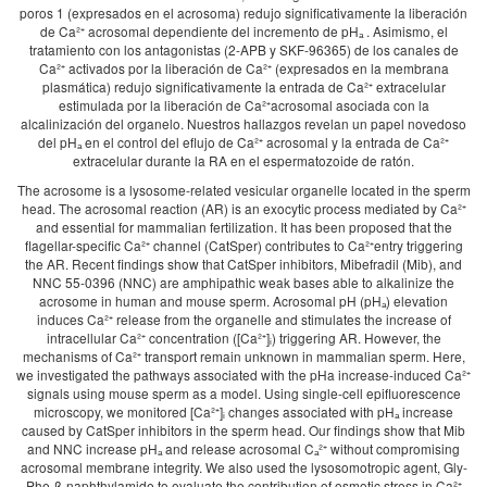
poros 1 (expresados en el acrosoma) redujo significativamente la liberación
de Ca²⁺ acrosomal dependiente del incremento de pHₐ . Asimismo, el
tratamiento con los antagonistas (2-APB y SKF-96365) de los canales de
Ca²⁺ activados por la liberación de Ca²⁺ (expresados en la membrana
plasmática) redujo significativamente la entrada de Ca²⁺ extracelular
estimulada por la liberación de Ca²⁺acrosomal asociada con la
alcalinización del organelo. Nuestros hallazgos revelan un papel novedoso
del pHₐ en el control del eflujo de Ca²⁺ acrosomal y la entrada de Ca²⁺
extracelular durante la RA en el espermatozoide de ratón.
The acrosome is a lysosome-related vesicular organelle located in the sperm
head. The acrosomal reaction (AR) is an exocytic process mediated by Ca²⁺
and essential for mammalian fertilization. It has been proposed that the
flagellar-specific Ca²⁺ channel (CatSper) contributes to Ca²⁺entry triggering
the AR. Recent findings show that CatSper inhibitors, Mibefradil (Mib), and
NNC 55-0396 (NNC) are amphipathic weak bases able to alkalinize the
acrosome in human and mouse sperm. Acrosomal pH (pHₐ) elevation
induces Ca²⁺ release from the organelle and stimulates the increase of
intracellular Ca²⁺ concentration ([Ca²⁺]ᵢ) triggering AR. However, the
mechanisms of Ca²⁺ transport remain unknown in mammalian sperm. Here,
we investigated the pathways associated with the pHa increase-induced Ca²⁺
signals using mouse sperm as a model. Using single-cell epifluorescence
microscopy, we monitored [Ca²⁺]ᵢ changes associated with pHₐ increase
caused by CatSper inhibitors in the sperm head. Our findings show that Mib
and NNC increase pHₐ and release acrosomal Cₐ²⁺ without compromising
acrosomal membrane integrity. We also used the lysosomotropic agent, Gly-
Phe-β-naphthylamide to evaluate the contribution of osmotic stress in Ca²⁺