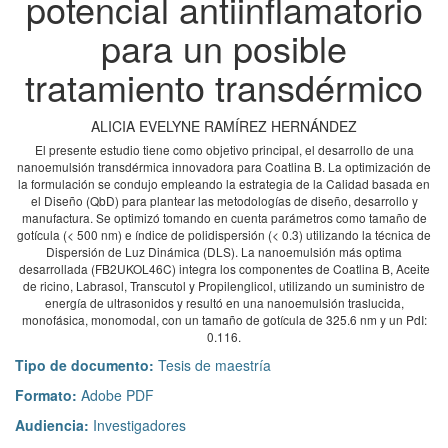
potencial antiinflamatorio
para un posible
tratamiento transdérmico
ALICIA EVELYNE RAMÍREZ HERNÁNDEZ
El presente estudio tiene como objetivo principal, el desarrollo de una
nanoemulsión transdérmica innovadora para Coatlina B. La optimización de
la formulación se condujo empleando la estrategia de la Calidad basada en
el Diseño (QbD) para plantear las metodologías de diseño, desarrollo y
manufactura. Se optimizó tomando en cuenta parámetros como tamaño de
gotícula (< 500 nm) e índice de polidispersión (< 0.3) utilizando la técnica de
Dispersión de Luz Dinámica (DLS). La nanoemulsión más optima
desarrollada (FB2UKOL46C) integra los componentes de Coatlina B, Aceite
de ricino, Labrasol, Transcutol y Propilenglicol, utilizando un suministro de
energía de ultrasonidos y resultó en una nanoemulsión traslucida,
monofásica, monomodal, con un tamaño de gotícula de 325.6 nm y un PdI:
0.116.
Tipo de documento:
Tesis de maestría
Formato:
Adobe PDF
Audiencia:
Investigadores