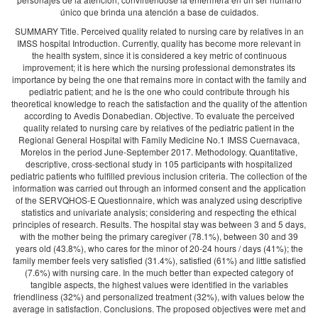
único que brinda una atención a base de cuidados.
SUMMARY Title. Perceived quality related to nursing care by relatives in an
IMSS hospital Introduction. Currently, quality has become more relevant in
the health system, since it is considered a key metric of continuous
improvement; it is here which the nursing professional demonstrates its
importance by being the one that remains more in contact with the family and
pediatric patient; and he is the one who could contribute through his
theoretical knowledge to reach the satisfaction and the quality of the attention
according to Avedis Donabedian. Objective. To evaluate the perceived
quality related to nursing care by relatives of the pediatric patient in the
Regional General Hospital with Family Medicine No.1 IMSS Cuernavaca,
Morelos in the period June-September 2017. Methodology. Quantitative,
descriptive, cross-sectional study in 105 participants with hospitalized
pediatric patients who fulfilled previous inclusion criteria. The collection of the
information was carried out through an informed consent and the application
of the SERVQHOS-E Questionnaire, which was analyzed using descriptive
statistics and univariate analysis; considering and respecting the ethical
principles of research. Results. The hospital stay was between 3 and 5 days,
with the mother being the primary caregiver (78.1%), between 30 and 39
years old (43.8%), who cares for the minor of 20-24 hours / days (41%); the
family member feels very satisfied (31.4%), satisfied (61%) and little satisfied
(7.6%) with nursing care. In the much better than expected category of
tangible aspects, the highest values were identified in the variables
friendliness (32%) and personalized treatment (32%), with values below the
average in satisfaction. Conclusions. The proposed objectives were met and