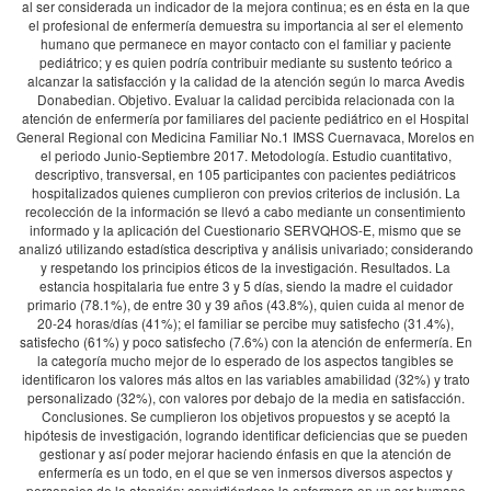
al ser considerada un indicador de la mejora continua; es en ésta en la que
el profesional de enfermería demuestra su importancia al ser el elemento
humano que permanece en mayor contacto con el familiar y paciente
pediátrico; y es quien podría contribuir mediante su sustento teórico a
alcanzar la satisfacción y la calidad de la atención según lo marca Avedis
Donabedian. Objetivo. Evaluar la calidad percibida relacionada con la
atención de enfermería por familiares del paciente pediátrico en el Hospital
General Regional con Medicina Familiar No.1 IMSS Cuernavaca, Morelos en
el periodo Junio-Septiembre 2017. Metodología. Estudio cuantitativo,
descriptivo, transversal, en 105 participantes con pacientes pediátricos
hospitalizados quienes cumplieron con previos criterios de inclusión. La
recolección de la información se llevó a cabo mediante un consentimiento
informado y la aplicación del Cuestionario SERVQHOS-E, mismo que se
analizó utilizando estadística descriptiva y análisis univariado; considerando
y respetando los principios éticos de la investigación. Resultados. La
estancia hospitalaria fue entre 3 y 5 días, siendo la madre el cuidador
primario (78.1%), de entre 30 y 39 años (43.8%), quien cuida al menor de
20-24 horas/días (41%); el familiar se percibe muy satisfecho (31.4%),
satisfecho (61%) y poco satisfecho (7.6%) con la atención de enfermería. En
la categoría mucho mejor de lo esperado de los aspectos tangibles se
identificaron los valores más altos en las variables amabilidad (32%) y trato
personalizado (32%), con valores por debajo de la media en satisfacción.
Conclusiones. Se cumplieron los objetivos propuestos y se aceptó la
hipótesis de investigación, logrando identificar deficiencias que se pueden
gestionar y así poder mejorar haciendo énfasis en que la atención de
enfermería es un todo, en el que se ven inmersos diversos aspectos y
personajes de la atención; convirtiéndose la enfermera en un ser humano