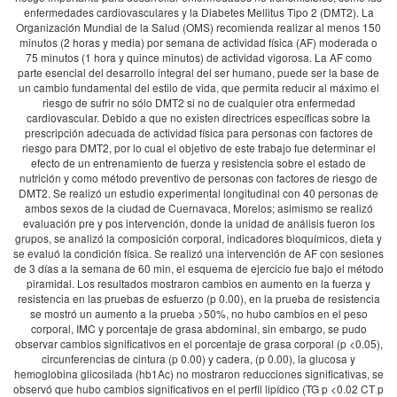
enfermedades cardiovasculares y la Diabetes Mellitus Tipo 2 (DMT2). La
Organización Mundial de la Salud (OMS) recomienda realizar al menos 150
minutos (2 horas y media) por semana de actividad física (AF) moderada o
75 minutos (1 hora y quince minutos) de actividad vigorosa. La AF como
parte esencial del desarrollo integral del ser humano, puede ser la base de
un cambio fundamental del estilo de vida, que permita reducir al máximo el
riesgo de sufrir no sólo DMT2 si no de cualquier otra enfermedad
cardiovascular. Debido a que no existen directrices específicas sobre la
prescripción adecuada de actividad física para personas con factores de
riesgo para DMT2, por lo cual el objetivo de este trabajo fue determinar el
efecto de un entrenamiento de fuerza y resistencia sobre el estado de
nutrición y como método preventivo de personas con factores de riesgo de
DMT2. Se realizó un estudio experimental longitudinal con 40 personas de
ambos sexos de la ciudad de Cuernavaca, Morelos; asimismo se realizó
evaluación pre y pos intervención, donde la unidad de análisis fueron los
grupos, se analizó la composición corporal, indicadores bioquímicos, dieta y
se evaluó la condición física. Se realizó una intervención de AF con sesiones
de 3 días a la semana de 60 min, el esquema de ejercicio fue bajo el método
piramidal. Los resultados mostraron cambios en aumento en la fuerza y
resistencia en las pruebas de esfuerzo (p 0.00), en la prueba de resistencia
se mostró un aumento a la prueba >50%, no hubo cambios en el peso
corporal, IMC y porcentaje de grasa abdominal, sin embargo, se pudo
observar cambios significativos en el porcentaje de grasa corporal (p <0.05),
circunferencias de cintura (p 0.00) y cadera, (p 0.00), la glucosa y
hemoglobina glicosilada (hb1Ac) no mostraron reducciones significativas, se
observó que hubo cambios significativos en el perfil lipídico (TG p <0.02 CT p