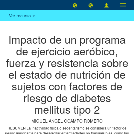
Camb
naveg
Ver recurso
Impacto de un programa
de ejercicio aeróbico,
fuerza y resistencia sobre
el estado de nutrición de
sujetos con factores de
riesgo de diabetes
mellitus tipo 2
MIGUEL ANGEL OCAMPO ROMERO
RESUMEN La inactividad física o sedentarismo se considera un factor de
riesgo importante para desarrollar enfermedades no transmisibles, como las