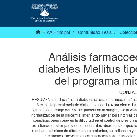
RIAA Principal
Comunidad Tesis
Colecció
Análisis farmacoe
diabetes Mellitus ti
del programa mide
GONZAL
RESUMEN Introducción: La diabetes es una enfermedad crónica
México, la prevalencia de diabetes es de 14.4 por ciento. La
glucémico (debajo del 7% de glucosa en la sangre, por la Asoc
normalización de la glucemia, intentando aliviar los síntomas de
complicaciones como es la dificultad en el control de presión ar
estudiando es el impacto de los diferentes abordajes terapéuti
resultados clínicos de diferentes tratamientos, su indicación y e
metabólico, prevenir las complicaciones agudas y crónic