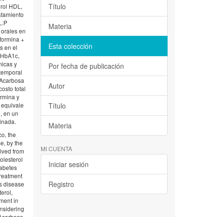
Título
erol HDL,
ratamiento
L.P
Materia
 orales en
formina +
Esta colección
s en el
e HbA1c,
micas y
Por fecha de publicación
 temporal
 Acarbosa
Autor
osto total
ormina y
 equivale
Título
, en un
inada.
Materia
co, the
e, by the
MI CUENTA
rived from
olesterol
Iniciar sesión
iabetes
treatment
Registro
is disease
erol,
ment in
nsidering
 Acarbose,