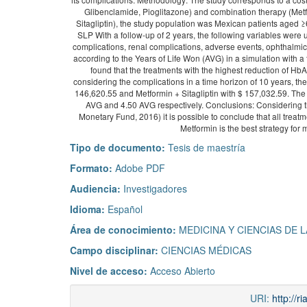
Glibenclamide, Pioglitazone) and combination therapy (Met
Sitagliptin), the study population was Mexican patients aged ≥
SLP With a follow-up of 2 years, the following variables were 
complications, renal complications, adverse events, ophthalmic
according to the Years of Life Won (AVG) in a simulation with a
found that the treatments with the highest reduction of 
considering the complications in a time horizon of 10 years, the 
146,620.55 and Metformin + Sitagliptin with $ 157,032.59. The
AVG and 4.50 AVG respectively. Conclusions: Considering th
Monetary Fund, 2016) it is possible to conclude that all treatme
Metformin is the best strategy fo
Tipo de documento:
Tesis de maestría
Formato:
Adobe PDF
Audiencia:
Investigadores
Idioma:
Español
Área de conocimiento:
MEDICINA Y CIENCIAS DE 
Campo disciplinar:
CIENCIAS MÉDICAS
Nivel de acceso:
Acceso Abierto
URI:
http://