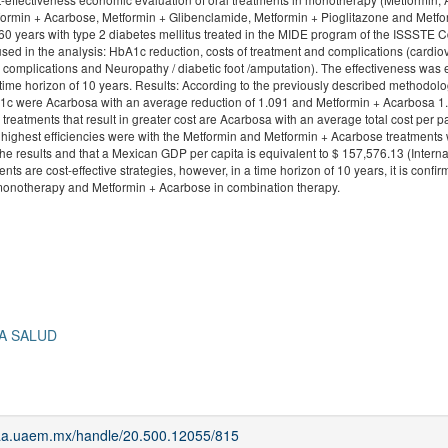
formin + Acarbose, Metformin + Glibenclamide, Metformin + Pioglitazone and Metfo
60 years with type 2 diabetes mellitus treated in the MIDE program of the ISSSTE C
used in the analysis: HbA1c reduction, costs of treatment and complications (cardio
 complications and Neuropathy / diabetic foot /amputation). The effectiveness was
 time horizon of 10 years. Results: According to the previously described methodolog
HbA1c were Acarbosa with an average reduction of 1.091 and Metformin + Acarbosa 1
treatments that result in greater cost are Acarbosa with an average total cost per pa
 highest efficiencies were with the Metformin and Metformin + Acarbose treatments 
e results and that a Mexican GDP per capita is equivalent to $ 157,576.13 (Interna
nts are cost-effective strategies, however, in a time horizon of 10 years, it is confir
r monotherapy and Metformin + Acarbose in combination therapy.
LA SALUD
riaa.uaem.mx/handle/20.500.12055/815