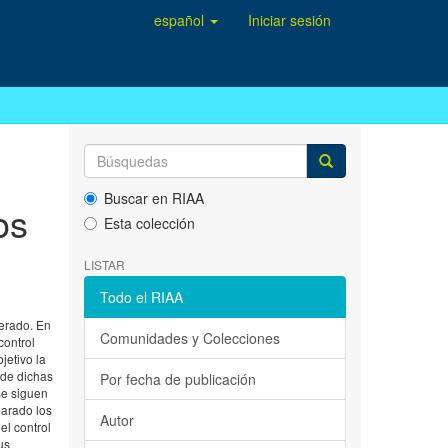
español
Iniciar sesión
Buscar en RIAA
os
Esta colección
LISTAR
Todo el RIAA
erado. En
Comunidades y Colecciones
control
jetivo la
 de dichas
Por fecha de publicación
 se siguen
parado los
Autor
el control
us