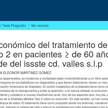
n Tesis Posgrado
Ver recurso
conómico del tratamiento de
po 2 en pacientes ≥ de 60 añ
 del issste cd. valles s.l.p
A ELEONOR MARTINEZ GOMEZ
 degenerativa, su incidencia y mortalidad están incrementándose a un ritmo acel
 mayoría de los diabéticos con diagnóstico y que tienen tratamiento, tienen un mal 
iación Americana de Diabetes). El control metabólico de la diabetes tiene como ob
rivados de la hiperglucemia y evitar la aparición, o al menos retrasar, la evolución
terial y colesterol e incluso Insuficiencia renal. Uno de los aspectos que, hoy día,
cos de la Diabetes Mellitus Tipo 2 sobre su evolución. En este sentido, se han com
ficacia de estos. El tratamiento tiene como propósito aliviar los síntomas, mantener 
as, mejorar la calidad de vida y reducir la mortalidad por esta enfermedad o por s