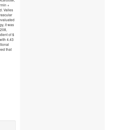
rmin +
d. Valles
vascular
 evaluated
y, it was
.208,
tient of $
with 4.43
tional
med that