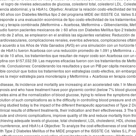
el logro de niveles adecuados de glucosa, colesterol total, colesterol LDL, Colest
erencia abdominal, y la HbA1c. Objetivo: Analizar la relación costo-efectividad del t
 60 años con Diabetes Mellitus tipo 2 del programa MIDE del ISSSTE Cd. Valles S.
esponde a una evaluación económica de tipo costo-efectividad de los tratamientos
na) y terapia combinada (Metformina + Acarbosa, Metformina + Glibenclamida, Met
studio fueron pacientes mexicanos de ≥ 60 años con Diabetes Mellitus tipo 2 tratado
to de 2 años, se emplearon en el análisis las siguientes variables: Reducción d
ardiovasculares, complicaciones renales, eventos adversos, complicaciones oftál
 de acuerdo a los Años de Vida Ganados (AVG) en una simulación con un horizonte
n de HbA1c fueron Acarbosa con una reducción promedio de 1.091 y Metformina +
l de 10 años, los tratamientos que resultan de mayor costo son Acarbosa con un c
ptina con $157,032.59. Las mayores eficacias fueron con los tratamientos de Metf
te. Conclusiones: Considerando los resultados y que un PIB per cápita mexicano
le concluir que todos los tratamientos son estrategias costo-efectiva, sin embargo
 es la mejor estrategia para monoterapia y Metformina + Acarbosa en terapia comb
sease, its incidence and mortality are increasing at an accelerated rate.1 In Mexi
iagnosis and who have treatment have poor glycemic control (below 7% blood glucos
etes aims at the normalization of blood glucose, trying to relieve the symptoms de
lution of such complications as is the difficulty in controlling blood pressure and ch
 being studied today is the impact of the different therapeutic approaches of Type 2 D
inical results of different treatments, their indication and their effectiveness. 3 The 
cute and chronic complications, improve quality of life and reduce mortality from th
chieving adequate levels of glucose, total cholesterol, LDL cholesterol, HDL cholest
rcumference, and HbA1c.4 Objective: To analyze the cost-effectiveness of oral treat
th Type 2 Diabetes Mellitus of the MIDE program of the ISSSTE Cd. Valles S.L.P co
t-effectiveness economic evaluation of oral treatments in monotherapy (Metformin,