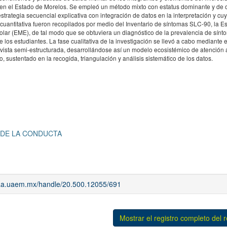
 en el Estado de Morelos. Se empleó un método mixto con estatus dominante y de 
rategia secuencial explicativa con integración de datos en la interpretación y cuy
e cuantitativa fueron recopilados por medio del Inventario de síntomas SLC-90, la E
colar (EME), de tal modo que se obtuviera un diagnóstico de la prevalencia de sínt
de los estudiantes. La fase cualitativa de la investigación se llevó a cabo mediante
evista semi-estructurada, desarrollándose así un modelo ecosistémico de atención 
, sustentado en la recogida, triangulación y análisis sistemático de los datos.
 DE LA CONDUCTA
riaa.uaem.mx/handle/20.500.12055/691
Mostrar el registro completo del 