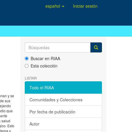
español
Iniciar sesión
Buscar en RIAA
Esta colección
LISTAR
Todo el RIAA
onan y se
Comunidades y Colecciones
 de sus
dejando
udio que
Por fecha de publicación
iente
a salud
Autor
ico. Esto
stema y