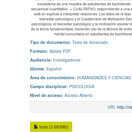
exosistema de una muestra de estudiantes de bachillerato
secuencial cuantitativo → CUALITATIVO, respondiendo a una est
está en explicar e interpretar relaciones. Los datos de la fas
bienestar psicológico y el Cuestionario de Motivación Es
psicológicos, el bienestar psicológico y la motivación escolar 
de la teoría fundamentada, haciendo uso de la técnica de entr
mental comunitaria en estudiantes de bachillerato
Tipo de documento:
Tesis de doctorado
Formato:
Adobe PDF
Audiencia:
Investigadores
Idioma:
Español
Área de conocimiento:
HUMANIDADES Y CIENCIAS
Campo disciplinar:
PSICOLOGÍA
Nivel de acceso:
Acceso Abierto
URI:
http://
tesis (3.683Mb)