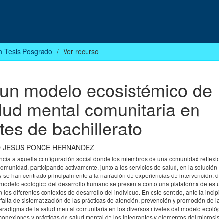
n Tesis Posgrado
Ver recurso
un modelo ecosistémico de
alud mental comunitaria en
tes de bachillerato
D JESUS PONCE HERNANDEZ
ia a aquella configuración social donde los miembros de una comunidad reflexi
munidad, participando activamente, junto a los servicios de salud, en la solución
 se han centrado principalmente a la narración de experiencias de intervención, 
El modelo ecológico del desarrollo humano se presenta como una plataforma de est
 los diferentes contextos de desarrollo del individuo. En este sentido, ante la incip
falta de sistematización de las prácticas de atención, prevención y promoción de l
paradigma de la salud mental comunitaria en los diversos niveles del modelo ecológ
erconexiones y prácticas de salud mental de los integrantes y elementos del microsi