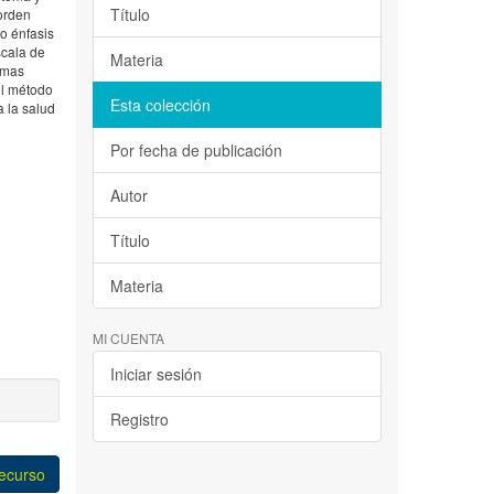
Título
orden
o énfasis
scala de
Materia
omas
 el método
Esta colección
a la salud
Por fecha de publicación
Autor
Título
Materia
MI CUENTA
Iniciar sesión
Registro
recurso