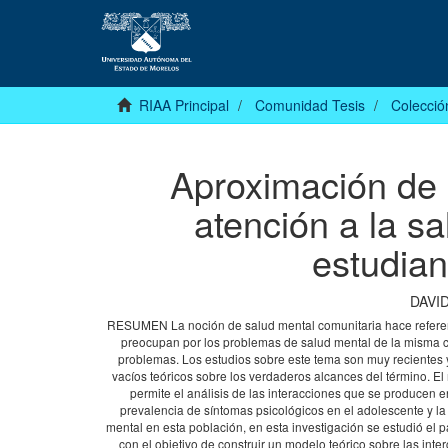
RIAA Principal
Comunidad Tesis
Colecció
Aproximación de 
atención a la s
estudian
DAVI
RESUMEN La noción de salud mental comunitaria hace referenc
preocupan por los problemas de salud mental de la misma co
problemas. Los estudios sobre este tema son muy recientes y
vacíos teóricos sobre los verdaderos alcances del término. 
permite el análisis de las interacciones que se producen en
prevalencia de síntomas psicológicos en el adolescente y la 
mental en esta población, en esta investigación se estudió el 
con el objetivo de construir un modelo teórico sobre las int