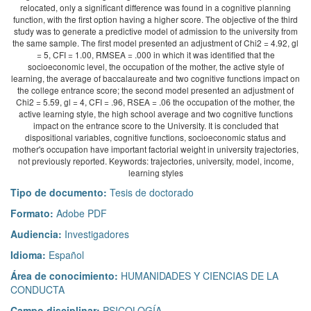
relocated, only a significant difference was found in a cognitive planning
function, with the first option having a higher score. The objective of the third
study was to generate a predictive model of admission to the university from
the same sample. The first model presented an adjustment of Chi2 = 4.92, gl
= 5, CFI = 1.00, RMSEA = .000 in which it was identified that the
socioeconomic level, the occupation of the mother, the active style of
learning, the average of baccalaureate and two cognitive functions impact on
the college entrance score; the second model presented an adjustment of
Chi2 = 5.59, gl = 4, CFI = .96, RSEA = .06 the occupation of the mother, the
active learning style, the high school average and two cognitive functions
impact on the entrance score to the University. It is concluded that
dispositional variables, cognitive functions, socioeconomic status and
mother's occupation have important factorial weight in university trajectories,
not previously reported. Keywords: trajectories, university, model, income,
learning styles
Tipo de documento:
Tesis de doctorado
Formato:
Adobe PDF
Audiencia:
Investigadores
Idioma:
Español
Área de conocimiento:
HUMANIDADES Y CIENCIAS DE LA
CONDUCTA
Campo disciplinar:
PSICOLOGÍA