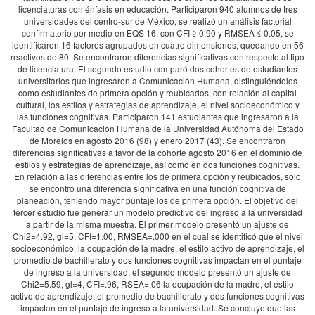
licenciaturas con énfasis en educación. Participaron 940 alumnos de tres
universidades del centro-sur de México, se realizó un análisis factorial
confirmatorio por medio en EQS 16, con CFI ≥ 0.90 y RMSEA ≤ 0.05, se
identificaron 16 factores agrupados en cuatro dimensiones, quedando en 56
reactivos de 80. Se encontraron diferencias significativas con respecto al tipo
de licenciatura. El segundo estudio comparó dos cohortes de estudiantes
universitarios que ingresaron a Comunicación Humana, distinguiéndolos
como estudiantes de primera opción y reubicados, con relación al capital
cultural, los estilos y estrategias de aprendizaje, el nivel socioeconómico y
las funciones cognitivas. Participaron 141 estudiantes que ingresaron a la
Facultad de Comunicación Humana de la Universidad Autónoma del Estado
de Morelos en agosto 2016 (98) y enero 2017 (43). Se encontraron
diferencias significativas a favor de la cohorte agosto 2016 en el dominio de
estilos y estrategias de aprendizaje, así como en dos funciones cognitivas.
En relación a las diferencias entre los de primera opción y reubicados, solo
se encontró una diferencia significativa en una función cognitiva de
planeación, teniendo mayor puntaje los de primera opción. El objetivo del
tercer estudio fue generar un modelo predictivo del ingreso a la universidad
a partir de la misma muestra. El primer modelo presentó un ajuste de
Chi2=4.92, gl=5, CFI=1.00, RMSEA=.000 en el cual se identificó que el nivel
socioeconómico, la ocupación de la madre, el estilo activo de aprendizaje, el
promedio de bachillerato y dos funciones cognitivas impactan en el puntaje
de ingreso a la universidad; el segundo modelo presentó un ajuste de
Chi2=5.59, gl=4, CFI=.96, RSEA=.06 la ocupación de la madre, el estilo
activo de aprendizaje, el promedio de bachillerato y dos funciones cognitivas
impactan en el puntaje de ingreso a la universidad. Se concluye que las