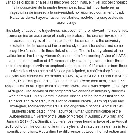
variables disposicionales, las funciones cognitivas, el nivel socioeconómico
y la ocupación de la madre tienen peso factorial importante en las
trayectorias de ingreso a la universidad, no reportado con anterioridad.
Palabras clave: trayectorias, universitarios, modelo, ingreso, estilos de
aprendizaje
The study of academic trajectories has become more relevant in universities,
representing an assurance of quality indicators. The present investigation
traces an analysis of the trajectories of the entrance to the university,
exploring the influence of the learning styles and strategies, and some
cognitive functions, in three linked studies. The first study, aimed at the
validation of the Honey-Alonso Questionnaire for Learning Styles (CHAEA)
and the identification of differences in styles among students from three
bachelor's degrees with an emphasis on education. 940 students from three
universities of southcentral Mexico participated, a confirmatory factorial
analysis was carried out by means of EQS 16, with CFI ≥ 0.90 and RMSEA ≤
0.05, 16 factors grouped into four dimensions were identified, leaving 56
reagents out of 80. Significant differences were found with respect to the type
of degree. The second study compared two cohorts of university students
who entered Human Communication, distinguishing them as first choice
students and relocated, in relation to cultural capital, learning styles and
strategies, socioeconomic status and cognitive functions. A total of 141
students participated in the Faculty of Human Communication of the
Autonomous University of the State of Morelos in August 2016 (98) and
January 2017 (43). Significant differences were found in favor of the August
2016 cohort in the domain of learning styles and strategies, as well as in two
cognitive functions. Regarding the differences between the first option and