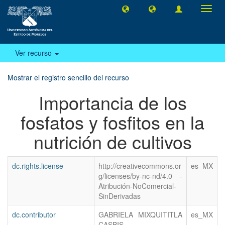
Camb
naveg
Ver recurso
Mostrar el registro sencillo del recurso
Importancia de los
fosfatos y fosfitos en la
nutrición de cultivos
dc.rights.license
http://creativecommons.or
es_MX
g/licenses/by-nc-nd/4.0 -
Atribución-NoComercial-
SinDerivadas
dc.contributor
GABRIELA MIXQUITITLA
es_MX
CASBIS