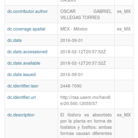
dc.contributor.author
OSCAR GABRIEL
es_MX
VILLEGAS TORRES
dc.coverage.spatial
MEX - México
es_MX
dc.date
2016-09-01
dc.date.accessioned
2018-02-12T20:57:52Z
dc.date.available
2018-02-12T20:57:52Z
dc.date.issued
2016-09-01
dc.identifier.issn
2448-7090
dc.identifier.uri
http://riaa.uaem.mx/handl
e/20.500.12055/57
dc.description
El fósforo es absorbido
es_MX
por la planta en forma de
fosfatos y fosfitos; ambas
formas causan diferentes