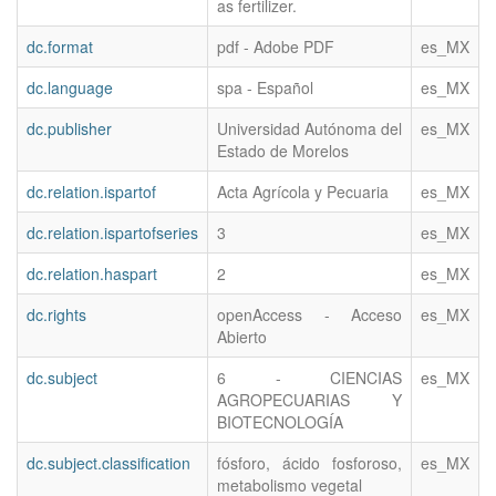
as fertilizer.
dc.format
pdf - Adobe PDF
es_MX
dc.language
spa - Español
es_MX
dc.publisher
Universidad Autónoma del
es_MX
Estado de Morelos
dc.relation.ispartof
Acta Agrícola y Pecuaria
es_MX
dc.relation.ispartofseries
3
es_MX
dc.relation.haspart
2
es_MX
dc.rights
openAccess - Acceso
es_MX
Abierto
dc.subject
6 - CIENCIAS
es_MX
AGROPECUARIAS Y
BIOTECNOLOGÍA
dc.subject.classification
fósforo, ácido fosforoso,
es_MX
metabolismo vegetal