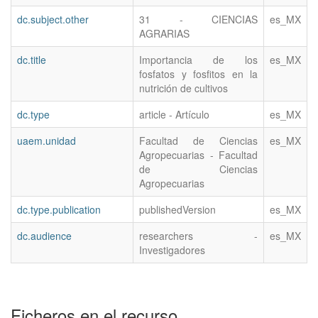
dc.subject.other
31 - CIENCIAS
es_MX
AGRARIAS
dc.title
Importancia de los
es_MX
fosfatos y fosfitos en la
nutrición de cultivos
dc.type
article - Artículo
es_MX
uaem.unidad
Facultad de Ciencias
es_MX
Agropecuarias - Facultad
de Ciencias
Agropecuarias
dc.type.publication
publishedVersion
es_MX
dc.audience
researchers -
es_MX
Investigadores
Ficheros en el recurso