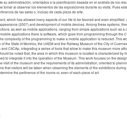
e su administración, orientados a la planificación basada en el análisis de los res
e tomar al observar los elementos de las exposiciones durante su visita. Pues esta
rtinencia de las salas o, incluso de cada pieza de arte.
nt, which has allowed many aspects of our life to be favored and even simplified. 
e appearance (2007) and development of mobile devices. Among these systems, the
ions, as well as mobile applications, ranging from simple applications such as a c
 mobile applications there is software, which goes from programming through the C
the complexity of the programming to make a mobile application is reduced. This w
 of the State of Morelos, the UAEM and the Railway Museum of the City of Cuernav
 and CIICAp, integrating a series of tools that allow to make this museum more attr
 should be noted that, the area in which this museum is located is characterized by h
ped to integrate it into the operation of the Museum. This work focuses on the design
e visit of the museum and the requirements of its administration, oriented to plann
me that visitors will be taken when observing the elements of the exhibitions during th
etermine the pertinence of the rooms or, even of each piece of art.
A