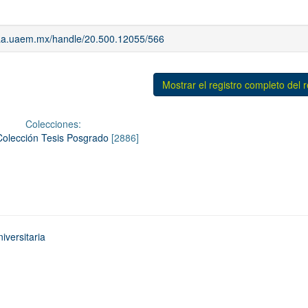
riaa.uaem.mx/handle/20.500.12055/566
Mostrar el registro completo del 
Colecciones:
Colección Tesis Posgrado
[2886]
iversitaria