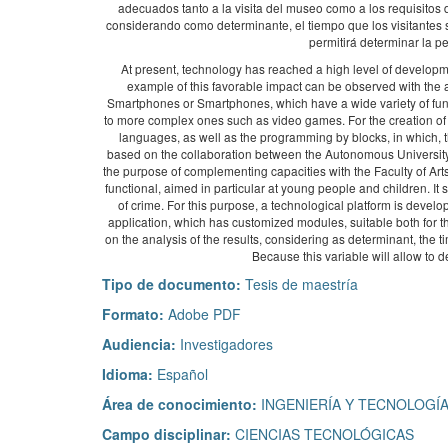
adecuados tanto a la visita del museo como a los requisitos d
considerando como determinante, el tiempo que los visitantes s
permitirá determinar la pe
At present, technology has reached a high level of developme
example of this favorable impact can be observed with th
Smartphones or Smartphones, which have a wide variety of funct
to more complex ones such as video games. For the creation of
languages, as well as the programming by blocks, in which, 
based on the collaboration between the Autonomous University
the purpose of complementing capacities with the Faculty of Arts
functional, aimed in particular at young people and children. It
of crime. For this purpose, a technological platform is develo
application, which has customized modules, suitable both for th
on the analysis of the results, considering as determinant, the ti
Because this variable will allow to d
Tipo de documento:
Tesis de maestría
Formato:
Adobe PDF
Audiencia:
Investigadores
Idioma:
Español
Área de conocimiento:
INGENIERÍA Y TECNOLOGÍ
Campo disciplinar:
CIENCIAS TECNOLÓGICAS