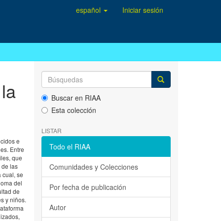
español
Iniciar sesión
 la
Buscar en RIAA
Esta colección
LISTAR
ecidos e
Todo el RIAA
les. Entre
iles, que
 de las
Comunidades y Colecciones
 cual, se
ónoma del
Por fecha de publicación
ultad de
s y niños.
Autor
lataforma
lizados,