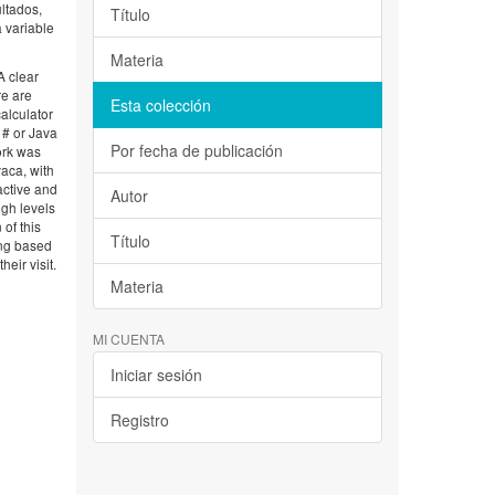
ultados,
Título
 variable
Materia
A clear
re are
Esta colección
alculator
 # or Java
Por fecha de publicación
ork was
aca, with
active and
Autor
igh levels
 of this
Título
ing based
eir visit.
Materia
MI CUENTA
Iniciar sesión
Registro