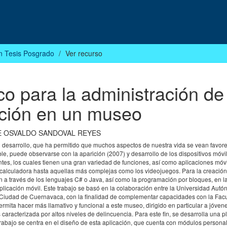
n Tesis Posgrado
Ver recurso
co para la administración de
ción en un museo
 OSVALDO SANDOVAL REYES
de desarrollo, que ha permitido que muchos aspectos de nuestra vida se vean favor
le, puede observarse con la aparición (2007) y desarrollo de los dispositivos móvi
ntes, los cuales tienen una gran variedad de funciones, así como aplicaciones móv
calculadora hasta aquellas más complejas como los videojuegos. Para la creación
a través de los lenguajes C# o Java, así como la programación por bloques, en la
plicación móvil. Este trabajo se basó en la colaboración entre la Universidad Aut
a Ciudad de Cuernavaca, con la finalidad de complementar capacidades con la Fac
rmita hacer más llamativo y funcional a este museo, dirigido en particular a jóvene
aracterizada por altos niveles de delincuencia. Para este fin, se desarrolla una p
trabajo se centra en el diseño de esta aplicación, que cuenta con módulos persona