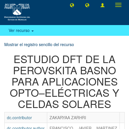
Camb
naveg
Ver recurso
Mostrar el registro sencillo del recurso
ESTUDIO DFT DE LA
PEROVSKITA BASNO
PARA APLICACIONES
OPTO–ELÉCTRICAS Y
CELDAS SOLARES
dc.contributor
ZAKARYAA ZARHRI
dc.contributor.author
FRANCISCO JAVIER MARTINEZ