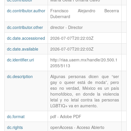
dc.contributor.author
Francisco Alejandro Becerra
Dubernard
dc.contributor.other
director - Director
dc.date.accessioned
2026-07-07T20:22:03Z
dc.date.available
2026-07-07T20:22:03Z
dc.identifier.uri
http://riaa.uaem.mx/handle/20.500.1
2055/5113
dc.description
Algunas personas dicen que “ser
gay o queer está de moda”, pero
eso no verdad, México es un país
homofóbico, en donde la violencia
letal y no letal contra las personas
LGBTIQ+ va en aumento.
dc.format
pdf - Adobe PDF
dc.rights
openAccess - Acceso Abierto