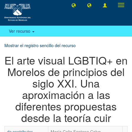
Camb
naveg
Ver recurso
Mostrar el registro sencillo del recurso
El arte visual LGBTIQ+ en
Morelos de principios del
siglo XXI. Una
aproximación a las
diferentes propuestas
desde la teoría cuir
dc.contributor
María Celia Fontana Calvo