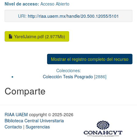
Nivel de acceso:
Acceso Abierto
URI:
http://riaa.uaem.mx/handle/20.500.12055/5101
YareliJaime.pdf (2.977Mb)
Mostrar el registro completo del recurso
Colecciones:
Colección Tesis Posgrado
[2886]
Comparte
RIAA UAEM
copyright © 2025-2026
Biblioteca Central Universitaria
Contacto
|
Sugerencias