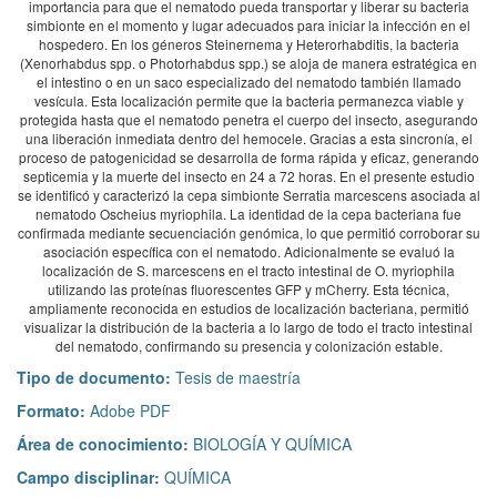
importancia para que el nematodo pueda transportar y liberar su bacteria
simbionte en el momento y lugar adecuados para iniciar la infección en el
hospedero. En los géneros Steinernema y Heterorhabditis, la bacteria
(Xenorhabdus spp. o Photorhabdus spp.) se aloja de manera estratégica en
el intestino o en un saco especializado del nematodo también llamado
vesícula. Esta localización permite que la bacteria permanezca viable y
protegida hasta que el nematodo penetra el cuerpo del insecto, asegurando
una liberación inmediata dentro del hemocele. Gracias a esta sincronía, el
proceso de patogenicidad se desarrolla de forma rápida y eficaz, generando
septicemia y la muerte del insecto en 24 a 72 horas. En el presente estudio
se identificó y caracterizó la cepa simbionte Serratia marcescens asociada al
nematodo Oscheius myriophila. La identidad de la cepa bacteriana fue
confirmada mediante secuenciación genómica, lo que permitió corroborar su
asociación específica con el nematodo. Adicionalmente se evaluó la
localización de S. marcescens en el tracto intestinal de O. myriophila
utilizando las proteínas fluorescentes GFP y mCherry. Esta técnica,
ampliamente reconocida en estudios de localización bacteriana, permitió
visualizar la distribución de la bacteria a lo largo de todo el tracto intestinal
del nematodo, confirmando su presencia y colonización estable.
Tipo de documento:
Tesis de maestría
Formato:
Adobe PDF
Área de conocimiento:
BIOLOGÍA Y QUÍMICA
Campo disciplinar:
QUÍMICA