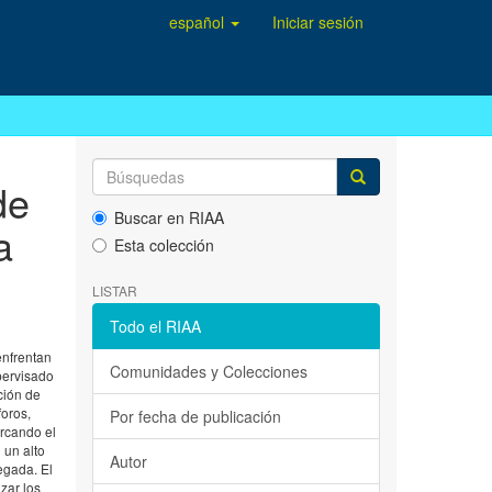
español
Iniciar sesión
de
Buscar en RIAA
a
Esta colección
LISTAR
Todo el RIAA
enfrentan
Comunidades y Colecciones
pervisado
ción de
foros,
Por fecha de publicación
arcando el
 un alto
Autor
egada. El
zar los