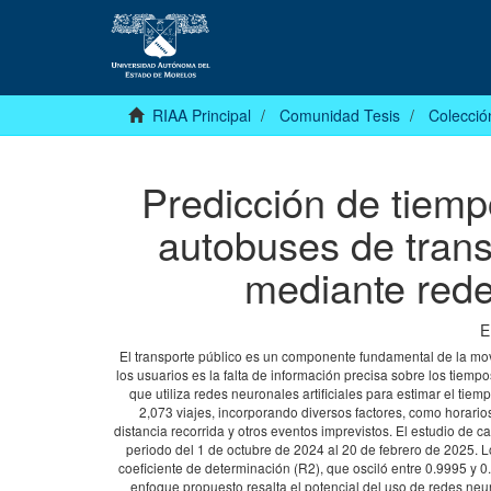
RIAA Principal
Comunidad Tesis
Colecció
Predicción de tiemp
autobuses de tran
mediante redes
E
El transporte público es un componente fundamental de la mov
los usuarios es la falta de información precisa sobre los tie
que utiliza redes neuronales artificiales para estimar el ti
2,073 viajes, incorporando diversos factores, como horarios
distancia recorrida y otros eventos imprevistos. El estudio de
periodo del 1 de octubre de 2024 al 20 de febrero de 2025. L
coeficiente de determinación (R2), que osciló entre 0.9995 y 
enfoque propuesto resalta el potencial del uso de redes neu