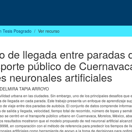
n Tesis Posgrado
Ver recurso
o de llegada entre paradas 
sporte público de Cuernavac
 neuronales artificiales
DELMIRA TAPIA ARROYO
ilidad urbana en las ciudades. Sin embargo, uno de los principales desafíos que 
mpos de llegada en cada parada. Este trabajo presenta un enfoque de aprendizaje su
empo de viaje entre dos paradas de autobús. El conjunto de datos comprende informa
 de salida y llegada, velocidad, tiempo total de recorrido, número de topes y semá
 caso se centró en el transporte público urbano en Cuernavaca, Morelos, México, ab
os resultados mostraron que el modelo propuesto de red neuronal artificial alcanzó
0.9998, en comparación con el método de referencia para predecir los tiempos de ll
ronales artificiales como herramienta de apoyo a la toma de decisiones para optimi