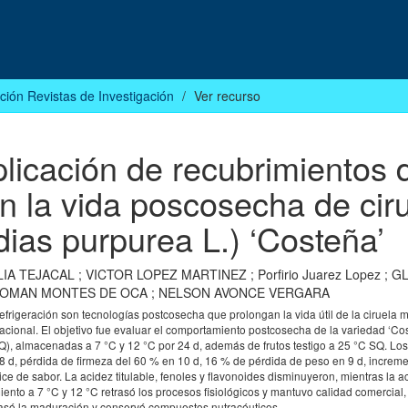
ción Revistas de Investigación
Ver recurso
plicación de recubrimientos 
n la vida poscosecha de cir
ias purpurea L.) ‘Costeña’
LIA TEJACAL
;
VICTOR LOPEZ MARTINEZ
;
Porfirio Juarez Lopez
;
GL
ROMAN MONTES DE OCA
;
NELSON AVONCE VERGARA
efrigeración son tecnologías postcosecha que prolongan la vida útil de la ciruela 
acional. El objetivo fue evaluar el comportamiento postcosecha de la variedad ‘Co
Q), almacenadas a 7 °C y 12 °C por 24 d, además de frutos testigo a 25 °C SQ. Los
8 d, pérdida de firmeza del 60 % en 10 d, 16 % de pérdida de peso en 9 d, increm
ce de sabor. La acidez titulable, fenoles y flavonoides disminuyeron, mientras la a
nto a 7 °C y 12 °C retrasó los procesos fisiológicos y mantuvo calidad comercial,
rasó la maduración y conservó compuestos nutracéuticos.