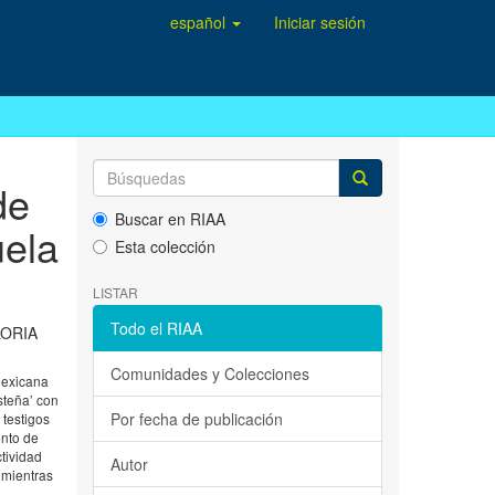
español
Iniciar sesión
de
Buscar en RIAA
uela
Esta colección
LISTAR
Todo el RIAA
ORIA
Comunidades y Colecciones
mexicana
steña’ con
Por fecha de publicación
 testigos
ento de
ctividad
Autor
 mientras