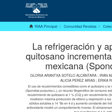
RIAA Principal
Comunidad Revistas
Colec
La refrigeración y a
quitosano incrementa
mexicana (Spond
GLORIA ARANTXA SOTELO ALCÁNTARA
;
IRAN A
ALICIA PEREZ ARIAS
;
ERIKA 
El uso de recubrimientos comestibles como el quitosano y la r
(Spondias purpurea L.), un recurso fitogenético de consumo est
recubrimiento de quitosano al 1 % (CQ) y sin recubrimiento (S
mostraron máxima producción de etileno y respiración a los 
sólidos solubles a 14 °Bx en 4 d y aumento constante del índi
antioxidante mostró un comportamiento inverso. El almacenamie
que el quitosano al 1 % ret