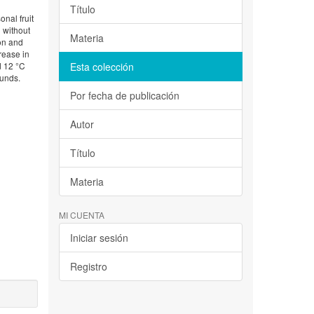
Título
onal fruit
d without
Materia
ion and
crease in
d 12 °C
Esta colección
ounds.
Por fecha de publicación
Autor
Título
Materia
MI CUENTA
Iniciar sesión
Registro