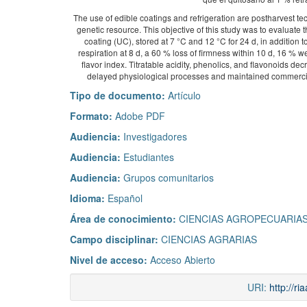
The use of edible coatings and refrigeration are postharvest te
genetic resource. This objective of this study was to evaluate
coating (UC), stored at 7 °C and 12 °C for 24 d, in addition
respiration at 8 d, a 60 % loss of firmness within 10 d, 16 % we
flavor index. Titratable acidity, phenolics, and flavonoids d
delayed physiological processes and maintained commercia
Tipo de documento:
Artículo
Formato:
Adobe PDF
Audiencia:
Investigadores
Audiencia:
Estudiantes
Audiencia:
Grupos comunitarios
Idioma:
Español
Área de conocimiento:
CIENCIAS AGROPECUARIAS
Campo disciplinar:
CIENCIAS AGRARIAS
Nivel de acceso:
Acceso Abierto
URI:
http://r