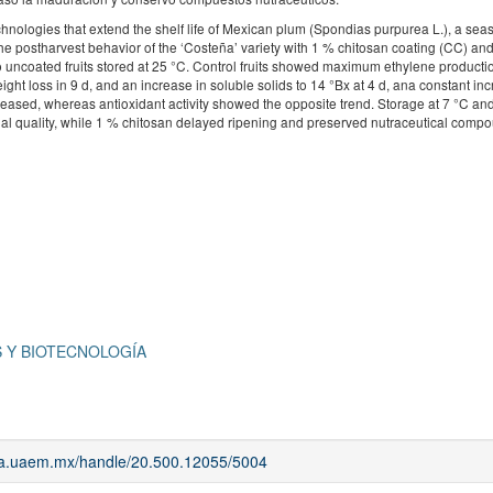
chnologies that extend the shelf life of Mexican plum (Spondias purpurea L.), a seas
 the postharvest behavior of the ‘Costeña’ variety with 1 % chitosan coating (CC) an
 to uncoated fruits stored at 25 °C. Control fruits showed maximum ethylene product
ight loss in 9 d, and an increase in soluble solids to 14 °Bx at 4 d, ana constant in
ecreased, whereas antioxidant activity showed the opposite trend. Storage at 7 °C an
l quality, while 1 % chitosan delayed ripening and preserved nutraceutical comp
 Y BIOTECNOLOGÍA
iaa.uaem.mx/handle/20.500.12055/5004